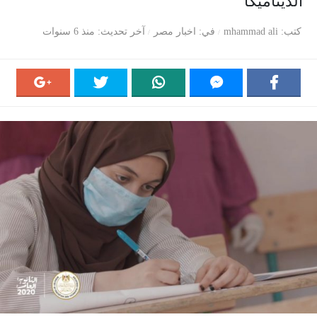
الديناميكا
كتب
mhammad ali
في
اخبار مصر
آخر تحديث
منذ 6 سنوات