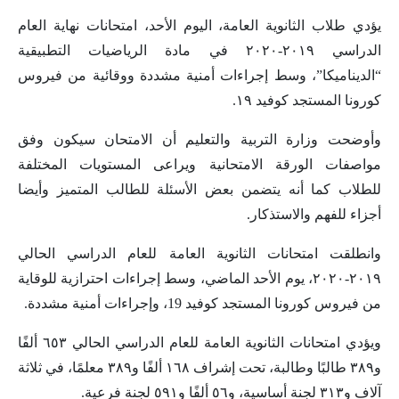
يؤدي طلاب الثانوية العامة، اليوم الأحد، امتحانات نهاية العام
الدراسي ٢٠١٩-٢٠٢٠ في مادة الرياضيات التطبيقية
“الديناميكا”، وسط إجراءات أمنية مشددة ووقائية من فيروس
كورونا المستجد كوفيد ١٩.
وأوضحت وزارة التربية والتعليم أن الامتحان سيكون وفق
مواصفات الورقة الامتحانية ويراعى المستويات المختلفة
للطلاب كما أنه يتضمن بعض الأسئلة للطالب المتميز وأيضا
أجزاء للفهم والاستذكار.
وانطلقت امتحانات الثانوية العامة للعام الدراسي الحالي
٢٠١٩-٢٠٢٠، يوم الأحد الماضي، وسط إجراءات احترازية للوقاية
من فيروس كورونا المستجد كوفيد 19، وإجراءات أمنية مشددة.
ويؤدي امتحانات الثانوية العامة للعام الدراسي الحالي ٦٥٣ ألفًا
و٣٨٩ طالبًا وطالبة، تحت إشراف ١٦٨ ألفًا و٣٨٩ معلمًا، في ثلاثة
آلاف و٣١٣ لجنة أساسية، و٥٦ ألفًا و٥٩١ لجنة فرعية.