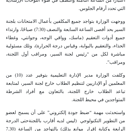
اعتبارًا من الساعة الثامنة والنصف في ضوء اللوحات الإرشادية
التي تحدد أرقام الجلوس.
ووجهت الوزارة بتواجد جميع المكلفين بأعمال الامتحانات بلجنة
السير بحد أقصى الساعة السابعة والنصف (7:30) صباحًا، وارتداء
جميع أدوات التعقيم (ماسك، وواقي الوجه، وجوانتي، وغطاء
الحذاء، والتعقيم بالبوابة، وقياس درجة الحرارة)، وتلك مسئولية
مباشرة لكل من “رئيس لجنة السير، ومراقب أول اللجنة،
ومراقب”.
وكلفت الوزارة مدير الإدارة التعليمية بتوفير عدد (10) من
المعلمين أو الإداريين لتنظيم الطلاب خارج لجنة السير، لمتابعة
تباعد الطلاب خارج اللجنة، بالتعاون مع أفراد الشرطة
المتواجدين في محيط اللجنة.
واستحدثت مهمة “ضبط جودة إلكتروني” على أن يسمح لعضو
من التطوير التكنولوجي (ليس لديه أقارب باللجنةحتى الدرجة
الرابعة وكتابة إقرار موانع بذلك) بالتواجد من الساعة (7.30