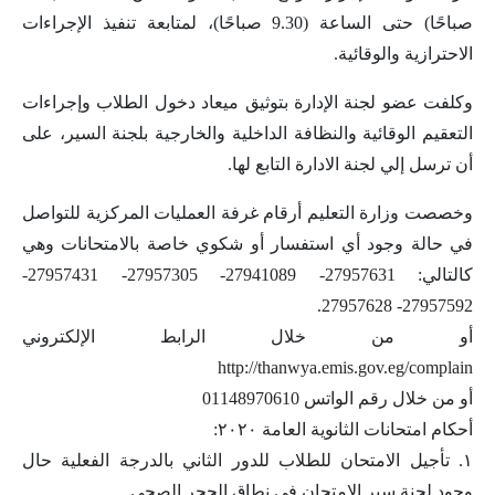
صباحًا) حتى الساعة (9.30 صباحًا)، لمتابعة تنفيذ الإجراءات
الاحترازية والوقائية.
وكلفت عضو لجنة الإدارة بتوثيق ميعاد دخول الطلاب وإجراءات
التعقيم الوقائية والنظافة الداخلية والخارجية بلجنة السير، على
أن ترسل إلي لجنة الادارة التابع لها.
وخصصت وزارة التعليم أرقام غرفة العمليات المركزية للتواصل
في حالة وجود أي استفسار أو شكوي خاصة بالامتحانات وهي
كالتالي: 27957631- 27941089- 27957305- 27957431-
27957592- 27957628.
أو من خلال الرابط الإلكتروني
http://thanwya.emis.gov.eg/complain
أو من خلال رقم الواتس 01148970610‪
أحكام امتحانات الثانوية العامة ٢٠٢٠:
١. تأجيل الامتحان للطلاب للدور الثاني بالدرجة الفعلية حال
وجود لجنة سير الامتحان في نطاق الحجر الصحي.