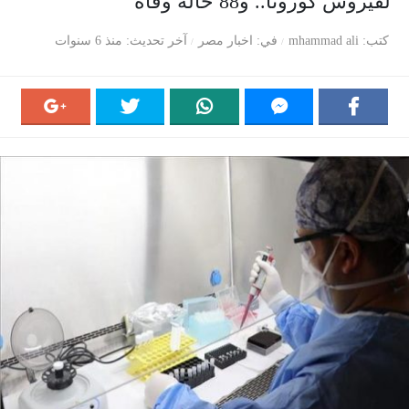
لفيروس كورونا.. و88 حالة وفاة
كتب
mhammad ali
في
اخبار مصر
آخر تحديث
منذ 6 سنوات