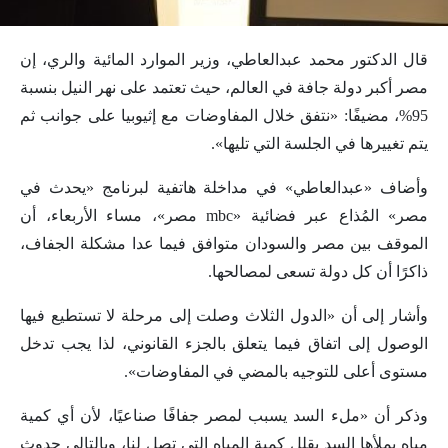
قال الدكتور محمد عبدالعاطي، وزير الموارد المائية والري، إن
مصر أكبر دولة جافة في العالم، حيث تعتمد على نهر النيل بنسبة
95%، مضيفًا: «نتفق خلال المفاوضات مع إثيوبيا على جوانب ثم
يتم تغييرها في الجلسة التي تليها».
وأضاف «عبدالعاطي» في مداخلة هاتفية لبرنامج «يحدث في
مصر» المُذاع عبر فضائية «mbc مصر»، مساء الأربعاء، أن
الموقف بين مصر والسودان متوافق فيما عدا مشكلة الجفاف،
ذاكرًا أن كل دولة تسعى لمصالحها.
وأشار إلى أن «الدول الثلاث وصلت إلى مرحلة لا تستطيع فيها
الوصول إلى اتفاق فيما يتعلق بالجزء القانوني، لذا يجب تدخل
مستوى أعلى للتوجيه بالمضي في المفاوضات».
وذكر أن «ملء السد يسبب لمصر جفافًا صناعيًا، لأن أي كمية
مياه يملأها السد يقلل كمية المياه التي تصل لنا، وبالتالي حدوث