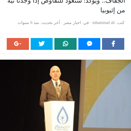
الجفاف.. ويؤكد: سنعود للتفاوض إذا وجدنا نية
من إثيوبيا
كتب
mhammad ali
في
اخبار مصر
آخر تحديث
منذ 6 سنوات