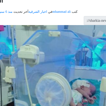
ا
كتب
mhammad ali
في
اخبار الشرقية
آخر تحديث
منذ 6 سنوات