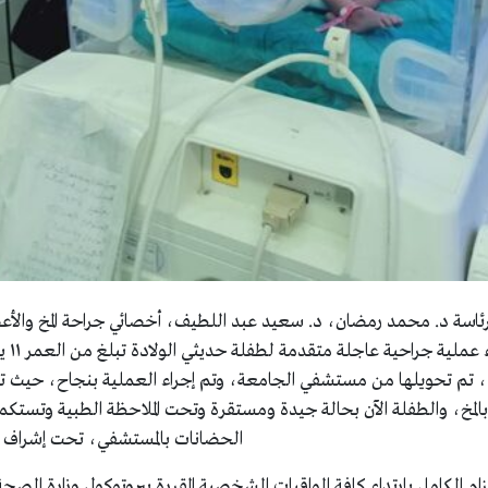
اسة د. محمد رمضان، د. سعيد عبد اللطيف، أخصائي جراحة المخ والأ
فايز إستشار
ي، تم تحويلها من مستشفي الجامعة، وتم إجراء العملية بنجاح، حيث ت
بالمخ، والطفلة الآن بحالة جيدة ومستقرة وتحت الملاحظة الطبية وتستك
الحضانات بالمستشفي، تحت إشراف م
 الكامل بإرتداء كافة الواقيات الشخصية المقررة ببروتوكول وزارة الصحة 