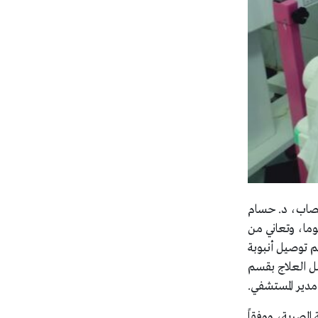
عصاب، د. حسام
ي التخدير ومدير العناية المركزة، بإجراء عملية جراحية عاجلة متقدمة لطفلة حديثي الولادة تبلغ من العمر ١١ يوما، وتعاني من
م توصيل أنبوبة
مل العلاج بقسم
دير المستشفي.
المصرية، ووفقاً