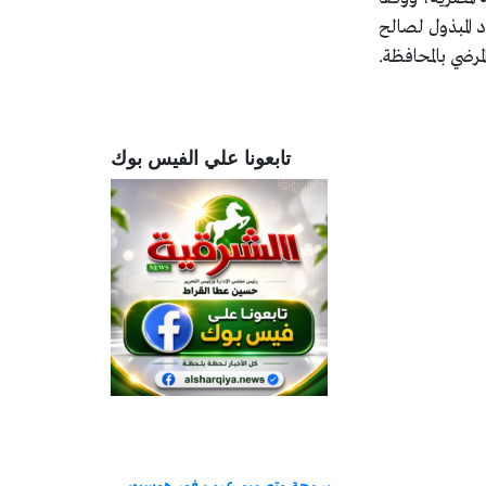
 المبذول لصالح
لمرضي بالمحافظة.
تابعونا علي الفيس بوك
برمجة وتصميم عرب فور هوست