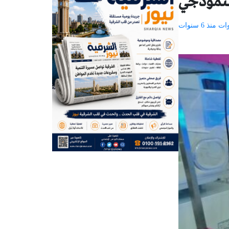
لنموذجي
منذ 6 سنوات