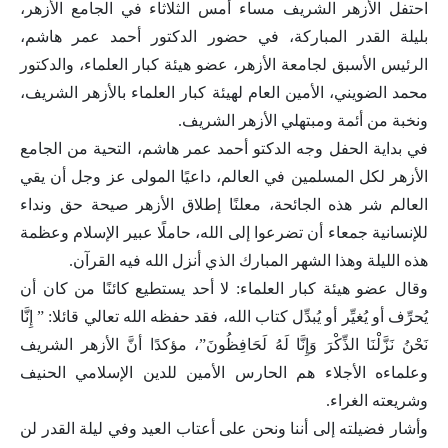
احتفل الأزهر الشريف مساء أمس الثلاثاء في الجامع الأزهر،
بليلة القدر المباركة، في حضور الدكتور أحمد عمر هاشم،
الرئيس الأسبق لجامعة الأزهر، عضو هيئة كبار العلماء، والدكتور
محمد الضويني، الأمين العام لهيئة كبار العلماء بالأزهر الشريف،
ونخبة من أئمة ومبتهلي الأزهر الشريف.
في بداية الحفل وجه الدكتو أحمد عمر هاشم، التحية من الجامع
الأزهر لكل المسلمين في العالم، داعيًا المولى عز وجل أن يقي
العالم شر هذه الجائحة، معلنًا إطلاق الأزهر صيحة حق ونداء
للإنسانية جمعاء أن تضرعوا إلى الله، حاملًا عبير الإسلام وعظمة
هذه الليلة وهذا الشهر المبارك الذي أنزل الله فيه القرآن.
وقال عضو هيئة كبار العلماء: لا أحد يستطيع كائنًا من كان أن
يُحرِّف أو يُغيِّر أو يُبدِّل كتاب الله، فقد حفظه الله تعالي قائلا: ” إِنَّا
نَحْنُ نَزَّلْنَا الذِّكْرَ وَإِنَّا لَهُ لَحَافِظُونَ”، مؤكدًا أنَّ الأزهر الشريف
وعلماءه الأجلاء هم الحارس الأمين للدين الإسلامي الحنيف
وشريعته الغراء.
وأشار فضيلته إلى أننا ونحن على أعتاب العيد وفي ليلة القدر لن