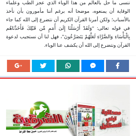
ننسى ما حل بالعالم من هذا الوباء الذي عجز الطب وعلماء
الوقاية أن يمنعوه، موضحا أنه برغم أننا مأمورون بأن نأخذ
بالأسباب؛ ولكن أمرنا القرآن الكريم أن نتضرع إلى الله كما جاء
في قوله تعالى: “وَلَقَدْ أَرْسَلْنَا إِلَىٰ أُمَمٍ مِّن قَبْلِكَ فَأَخَذْنَاهُم
بِالْبَأْسَاءِ وَالضَّرَّاءِ لَعَلَّهُمْ يَتَضَرَّعُونَ”، فهل لنا أن نستجيب لدعوة
القرآن ونتضرع إلى الله أن يكشف عنا الوباء.