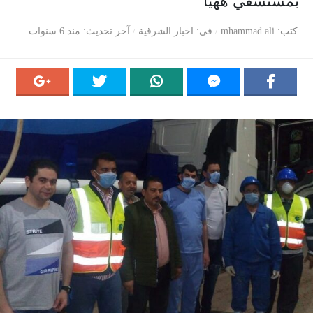
بمستشفي ههيا
كتب
mhammad ali
في
اخبار الشرقية
آخر تحديث
منذ 6 سنوات