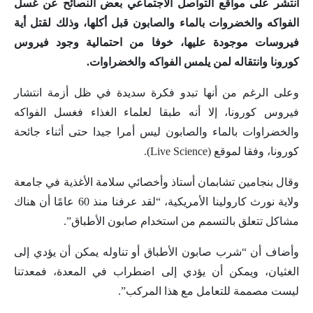
انتشر على مواقع التواصل الاجتماعي بعض النصائح عن غسل
الفواكه والخضروات بالماء والصابون قبل أكلها، وذلك لقتل أية
فيروسات موجودة عليها، خوفا من احتمالية وجود فيروس
كورونا وانتقاله لمن يلمس الفواكه والخضراوات.
وعلى الرغم من أنها تبدو فكرة سديدة في ظل أزمة انتشار
فيروس كورونا، إلا أنه طبقا لعلماء الغذاء فغسل الفواكه
والخضراوات بالماء والصابون ليس أمرا جيدا حتى أثناء جائحة
كورونا، وفقا لموقع (Live Science).
وقال بنجامين تشابمان أستاذ وأخصائي سلامة الأغذية في جامعة
ولاية نورث كارولينا الأمريكية، “لقد عرفنا منذ 60 عامًا أن هناك
مشاكل تتعلق بالتسمم من استخدام صابون الأطباق”.
وأضاف أن “شرب صابون الأطباق أو تناوله يمكن أن يؤدي إلى
الغثيان، ويمكن أن يؤدي إلى اضطراب في المعدة، فمعدتنا
ليست مصممة للتعامل مع هذا المركب”.