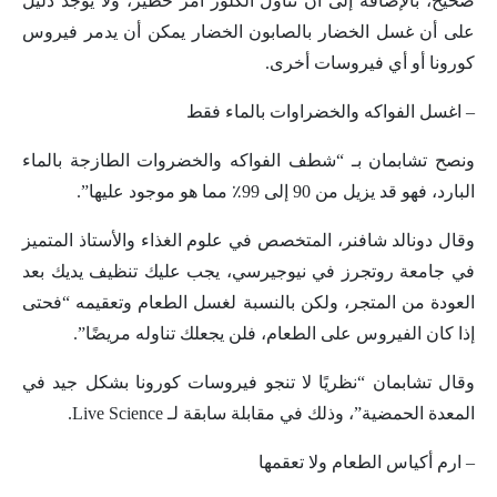
صحيح، بالإضافة إلى أن تناول الكلور أمر خطير، ولا يوجد دليل
على أن غسل الخضار بالصابون الخضار يمكن أن يدمر فيروس
كورونا أو أي فيروسات أخرى.
– اغسل الفواكه والخضراوات بالماء فقط
ونصح تشابمان بـ “شطف الفواكه والخضروات الطازجة بالماء
البارد، فهو قد يزيل من 90 إلى 99٪ مما هو موجود عليها”.
وقال دونالد شافنر، المتخصص في علوم الغذاء والأستاذ المتميز
في جامعة روتجرز في نيوجيرسي، يجب عليك تنظيف يديك بعد
العودة من المتجر، ولكن بالنسبة لغسل الطعام وتعقيمه “فحتى
إذا كان الفيروس على الطعام، فلن يجعلك تناوله مريضًا”.
وقال تشابمان “نظريًا لا تنجو فيروسات كورونا بشكل جيد في
المعدة الحمضية”، وذلك في مقابلة سابقة لـ Live Science.
– ارم أكياس الطعام ولا تعقمها