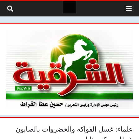
لتخطي إلى المحتوى
علماء: غسل الفواكه والخضروات بالصابون