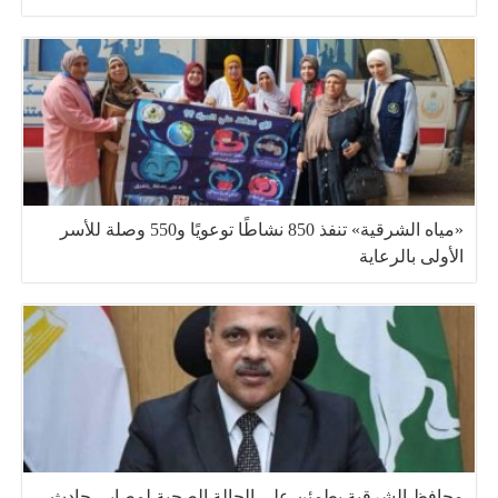
«مياه الشرقية» تنفذ 850 نشاطًا توعويًا و550 وصلة للأسر
الأولى بالرعاية
محافظ الشرقية يطمئن على الحالة الصحية لمصابي حادث