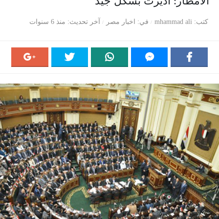
الأمطار: أديرت بشكل جيد
كتب
mhammad ali
في
اخبار مصر
آخر تحديث
منذ 6 سنوات