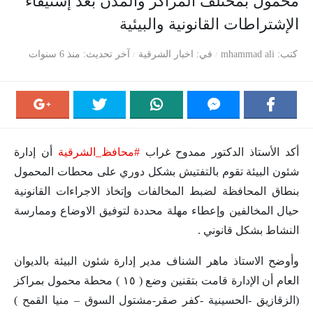
محمول بمختلف المراكز والمدن بعد إستيفاء
الإشتراطات القانونية والبيئية
كتب
mhammad ali
في
اخبار الشرقية
آخر تحديث
منذ 6 سنوات
أكد الأستاذ الدكتور ممدوح غراب
#
محافظ_الشرقية
أن إدارة
شئون البيئة تقوم بالتفتيش بشكل دوري على محطات المحمول
بنطاق المحافظة لضبط المخالفات وإتخاذ الاجراءات القانونية
حيال المخالفين وإعطاء مهلة محددة لتوفيق الاوضاع وممارسة
النشاط بشكل قانوني .
وأوضح الاستاذ ماهر الشناف مدير إدارة شئون البيئة بالديوان
العام أن الإدارة قامت بتقنين وضع ( ١٥ ) محطة محمول بمراكز
(الزقازيق -الحسينية -كفر صقر-مشتول السوق – منيا القمح )