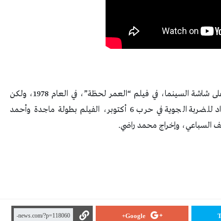
وكقائد للطيران، عاد ظهور “مبارك” للمرة الثالثة على شاشة السينما، في فيلم “العمر لحظة”، في العام 1978، ولكن
هذه المرة كان المشهد للقطات تسجيلية أثناء الإعداد للضربة الجوية في حرب 6 أكتوبر، الفيلم بطولة ماجدة وأحمد
ف السباعي، وإخراج محمد راضي.
Google+
T