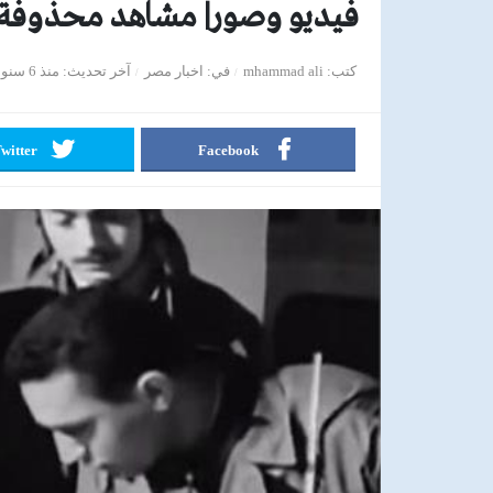
فيديو وصور| مشاهد محذوفة.. ظهور
كتب
mhammad ali
في
اخبار مصر
آخر تحديث
منذ 6 سنوات
witter
Facebook