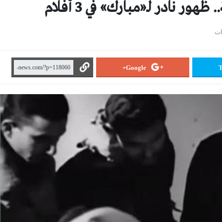
 نادر لـ«مبارك» في 3 أفلام
Google+
T