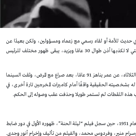
في حديث للأمة أو لقاء رسمي مع زعماء ومسؤولين، ولكن بعيدًا عن
مراسم البروتوكول المنضبطة، ونبرة صوته المعهودة التي لا تكذبها أذن طوال 30 عامًا ويزيد، يبقى ظهور مختلف للرئيس
الرئيس الأسبق مبارك، الذي غيبه الموت صباح اليوم الثلاثاء، عن عمر يناهز 91 عامًا، بعد صراع مع المرض، وثقت السينما
له بشخصيته الحقيقية واقفًا أمام كاميرات المخرجين تارة أخرى، في
لب هذه اللقطات لم تستمر طويلا وحذفت عقب وصوله إلى الحكم.
بداية ظهور “مبارك” على شاشة السينما، كانت في العام 1951، حين سجل فيلم “ليلة الحنة”، ظهوره الأول في دور ضابط
سراج منير، وفردوس محمد، والفيلم من تأليف وإخراج أنور وجدي.