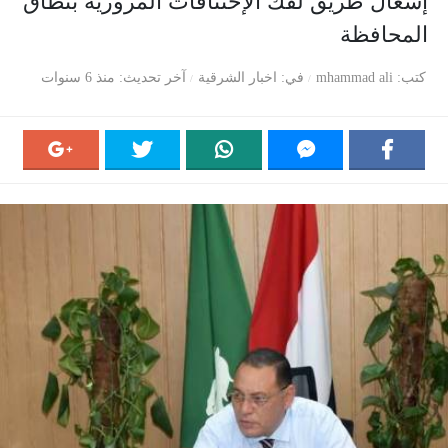
إشغال طريق لفك الإختناقات المرورية بنطاق
المحافظة
كتب
mhammad ali
في
اخبار الشرقية
آخر تحديث
منذ 6 سنوات