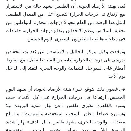
بُعد، بهيئة الأرصاد الجوية، أن الطقس يشهد حالة من الاستقرار
مع ارتفاع فى درجات الحرارة لتصبح أعلى من المعدل الطبيعى
لمثل هذا الوقت من العام بنحو 5 درجات، محذرة المواطنين من
تخفيف الملابس وعدم الانخداع بارتفاع درجات الحرارة، جاء ذلك
فى مداخلة هاتفية للتليفزيون المصرى اليوم الخميس.
وتوقعت وكيل مركز التحاليل والاستشعار عن بُعد بدء انخفاض
تدريجى فى درجات الحرارة بداية من السبت المقبل، مع سقوط
أمطار على السواحل الشمالية والوجه البحرى لتمتد إلى الداخل
يوم الأحد.
فى غضون ذلك، يتوقع خبراء هيئة الأرصاد الجوية، أن يشهد اليوم
الخميس، ارتفاعا فى درجات الحرارة على كل الأنحاء، حيث
يسود بالقاهرة الكبرى طقس دافئ نهارا شديد البرودة ليلا
وشبورة صباحا وتظهر السحب المنخفضة والمتوسطة والرياح
معتدلة ، والوجه البحرى، يشهد طقس مائل للدفء نهارا شديد
البرودة ليلا وشبورة صباحا وتظهر السحب المنخفضة