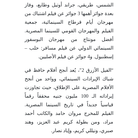
الشمس، طريقي، جراند أوتيل وطايع، وفاز
بعدة جوائز أهمها 3 جوائز عن فيلم اشتباك من
مهرجان أيام قرطاج السينمائية، جمعية
الفيلم والمهرجان القومي للسينما المصرية.
أفضل مونتاج من مهرجان البوسفور
السينمائي الدولي عن فيلم مسافر: حلب –
إسطنبول. و4 جوائز عن فيلم الأصليين.
“الفيل الأزرق 2″، يُعد أنجح أفلام حافظ في
شباك الإيرادات السينمائي، وواحد من أنجح
الأفلام المصرية على الإطلاق، حيث تجاوزت
إيراداته الـ 100 مليون جنيه محققاً رقماً
قياسياً جديداً في تاريخ السينما المصرية.
الفيلم للمخرج مروان حامد والكاتب أحمد
مراد، ومن بطولة كريم عبد العزيز، وهند
صبري، ونيللي كريم، وإياد نصار.