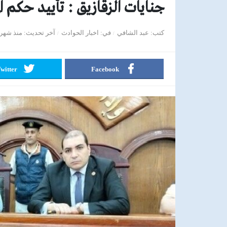
جنايات الزقازيق : تأييد حكم ا
كتب
عبد الشافي
في
اخبار الحوادث
آخر تحديث
منذ شهر
witter
Facebook