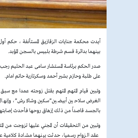
أيدت محكمة جنايات الزقازيق المستأنفة ، حكم أ
بينهما بدائرة قسم شرطة بلبيس بالسجن المؤبد.
صدر الحكم برئاسة المستشار سامى عبد الحليم رجب
على طلبة وحازم بشير أحمد وسكرتارية حاتم امام.
وتبين قيام المتهم المتهم بقتل زوجته عمدا مع سبق 
الغرض سلاحين أبيضين”سكين وشاكرش”، وإنهال ع
بالجسد قاصداً من ذلك إزهاق روحها فأحدث إصابتها 
وتبين من التحقيقات أن المجني عليها تزوجت من الم
عقد الزواج رسميا، حدثت بينهما مشادة كلامية على