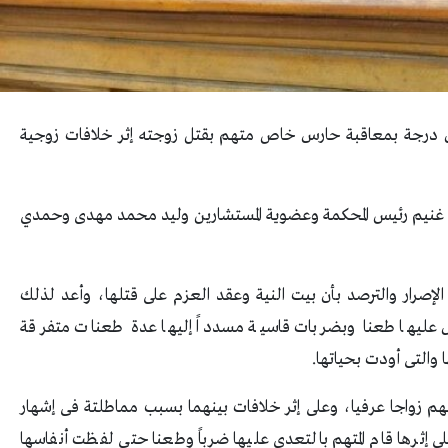
ول درجة بمعاقبة حارس خاص متهم بقتل زوجته إثر خلافات زوجية
 غنيم رئيس المحكمة وعضوية المستشارين وليد محمد مهدى وحمدي
الإصرار والترصد بأن بيت النية وعقد العزم على قتلها، وأعد لذلك
ليها طعنا وبضربات قاسية مسدداً إليها عدة طعنات متفرقة
والتى أودت بحياتها.
تهم زواجا عرفيا، وعلى إثر خلافات بينهما بسبب مماطلتة فى إشهار
 إثرها قام المتهم بالتعدى عليها ضرباً وطعنا حتى لفظت أنفاسها