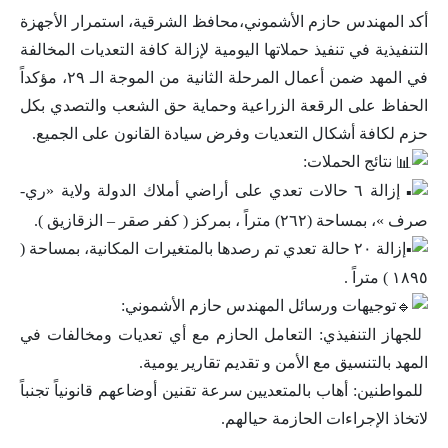
​أكد المهندس حازم الأشموني،محافظ الشرقية، استمرار الأجهزة
التنفيذية في تنفيذ حملاتها اليومية لإزالة كافة التعديات المخالفة
في المهد ضمن أعمال المرحلة الثانية من الموجة الـ ٢٩، مؤكداً
الحفاظ على الرقعة الزراعية وحماية حق الشعب والتصدي بكل
حزم لكافة أشكال التعديات وفرض سيادة القانون على الجميع.
​نتائج الحملات:
إزالة ٦ حالات تعدي على أراضي أملاك الدولة ولاية «ري-
صرف »، بمساحة (٢٦٢) متراً ، بمركز ( كفر صقر – الزقازيق ).
إزالة ٢٠ حالة تعدي تم رصدها بالمتغيرات المكانية، بمساحة (
١٨٩٥ ) متراً .
توجيهات ورسائل المهندس حازم الأشموني:
​ للجهاز التنفيذي: التعامل الحازم مع أي تعديات ومخالفات في
المهد بالتنسيق مع الأمن و تقديم تقارير يومية.
​ للمواطنين: أهاب بالمتعديين سرعة تقنين أوضاعهم قانونياً تجنباً
لاتخاذ الإجراءات الحازمة حيالهم.