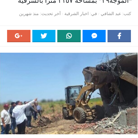
“الموجة٢٩” بمساحة ٢١٥٧ متراً بالشرقية
كتب
عبد الشافي
في
اخبار الشرقية
آخر تحديث
منذ شهرين