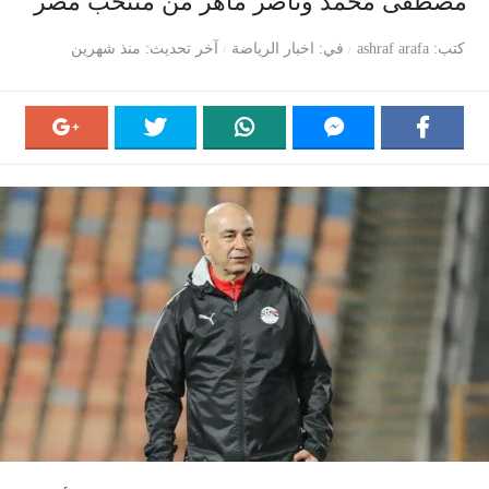
مصطفى محمد وناصر ماهر من منتخب مصر
كتب
ashraf arafa
في
اخبار الرياضة
آخر تحديث
منذ شهرين