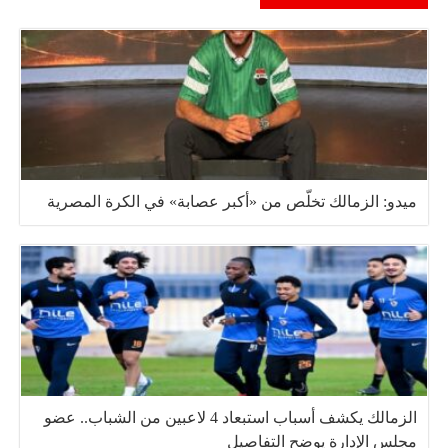
ميدو: الزمالك تخلّص من «أكبر عصابة» في الكرة المصرية
الزمالك يكشف أسباب استبعاد 4 لاعبين من الشباب.. عضو
مجلس الإدارة يوضح التفاصيل