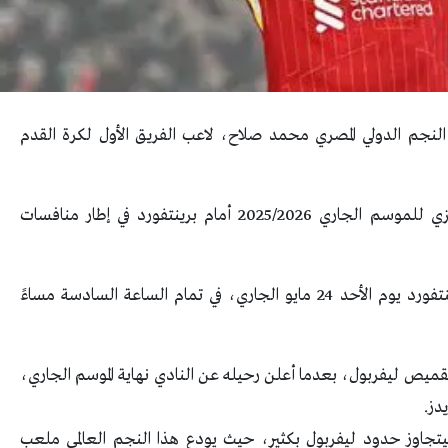
 النجم الدولي المصري محمد صلاح، لاعب الفريق الأول لكرة القدم
ويختتم ليفربول مشواره في بطولة الدوري الإنجليزي للموسم الجاري 2025/2026 أمام برينتفورد في إطار منافسات
ويستضيف ملعب “آنفيلد” مباراة ليفربول ضد برينتفورد يوم الأحد 24 مايو الجاري، في تمام الساعة السادسة مساءً
 بقميص ليفربول، بعدما أعلن رحيله عن النادي نهاية الموسم الجاري،
دز.
تجاوز حدود ليفربول بكثير، حيث يودع هذا النجم العالمي ملعب