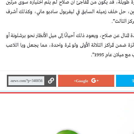
ة طويلة، قد يكون من المفاجئ أن صلاح لم يتم اختياره سوى مرتين
فريقي في عامي 2017 و2018، في المرتين، حل خلف زميله السابق في ليفربول ساديو ماني، وكذلك أشرف
ركز الثالث”.
المنال عن صلاح، ويعود ذلك أحيانًا إلى ميل الأنظار نحو برشلونة أو
زة ضمن المراكز الثلاثة الأولى ولو لمرة واحدة، مما يجعل ويا اللاعب
ميلان عام 1995”.
Google+
T