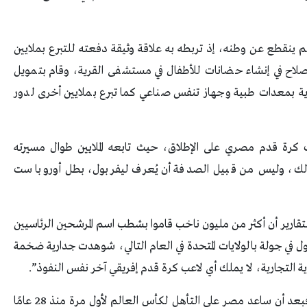
م ينقطع عن وطنه، إذ تربطه به علاقة وثيقة دفعته للتبرع بملايين
اح في إنشاء حضانات للأطفال في مستشفى القرية، وقام بتمويل
 بمعدات طبية وجهاز تنفس صناعي كما تبرع بملايين أخرى لدور
 كرة قدم مصري على الإطلاق، حيث تابعه الملايين طوال مسيرته
 لذلك، وليس من قبيل الصدفة أن يُعرف ليفربول، بطل أوروبا ست
الواقع، في أوائل عام 2018، أفادت التقارير أن أكثر من مليون ناخب قاموا بشطب اسم المرشحين الرئاسيين
ل في جولة بالولايات المتحدة في العام التالي، شوهدت جدارية ضخمة
 التجارية، لا يملك أي لاعب كرة قدم إفريقي آخر نفس النفوذ”.
واستكملت: “لكن مع هذا الإعجاب تأتي الضغوط، فبعد أن ساعد مصر على التأهل لكأس العالم لأول مرة منذ 28 عامًا