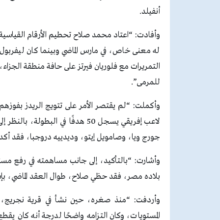
أنفيلد.
وأفادت: “اعتاد محمد صلاح تحطيم الأرقام القياسية
له معنى خاص، في مارس الماضي وبينما كان ليفربول 
التمريرات مع فلوريان فيرتز على حافة منطقة الجزاء،
للمرمى”.
لاعب إفريقي يسجل 50 هدفًا في ال
جورج ويا، وصامويل إيتو، وديدييه دروجبا، فقد أكد ه
وأشارت: “بالتأكيد، إلى جانب مساهمته في رفع مست
بلاده مصر، فقد حظي صلاح، طوال العقد الماضي، بإشاد
وأردفت: “منذ صغره، حين نشأ في قرية نجريج، بد