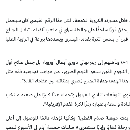
 خلال مسيرته الكروية اللامعة، لكن هذا الرقم القياسي كان سيحمل
يحقق فوزًا ساحقًا على جالطة سراي في ملعب أنفيلد، تبادل الجناح
 قبل أن يلمس الكرة بقدمه اليسرى ويسددها ببراعة في الزاوية العليا
وأكملت: “لم يقتصر الأمر على تتويج الريدز بفوزهم 4-0 وتأهلهم إلى ربع نهائي دوري أبطال أوروبا، بل جعل صلاح أول
بطولة، بالنظر إلى النجوم الذين سبقوا النجم المصري، من مواهب تهديفية فذة مثل
ذا الهدف جدارة الجناح المصري بمكانته بين عظماء القارة”.
وى التوقعات لنادي ليفربول وتحمله عبئًا كبيرًا على صعيد منتخب
ة واسعة باعتباره رمزًا لكرة القدم الإفريقية”.
ت موهبة صلاح الفطرية وكأنها تؤهله دائمًا للوصول إلى أعلى
المستويات، وكان التزامه واضحًا لدرجة أنه كان يقطع رحلة ذهابًا وإيابًا تستغرق 9 ساعات خمسة أيام في الأسبوع للعب