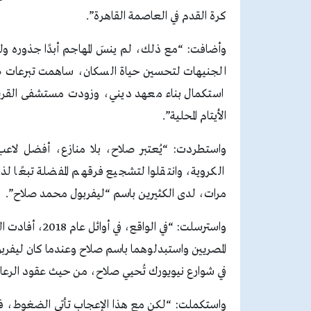
كرة القدم في العاصمة القاهرة”.
وأضافت: “مع ذلك، لم ينسَ المهاجم أبدًا جذوره ول
الجنيهات لتحسين حياة السكان، ساهمت تبرعات صل
استكمال بناء معهد ديني، وزودت مستشفى القرية
الأيتام المحلية”.
واستطردت: “يُعتبر صلاح، بلا منازع، أفضل لاعب
الكروية، وانتقلوا لتشجيع فرقهم المفضلة تبعًا
مرات، لدى الكثيرين باسم “ليفربول محمد صلاح”.
واسترسلت: “في 
المصريين واستبدلوهما باسم صلاح وعندما كان ليفربو
في شوارع نيويورك تُحيي صلاح، من حيث عقود الرعاية