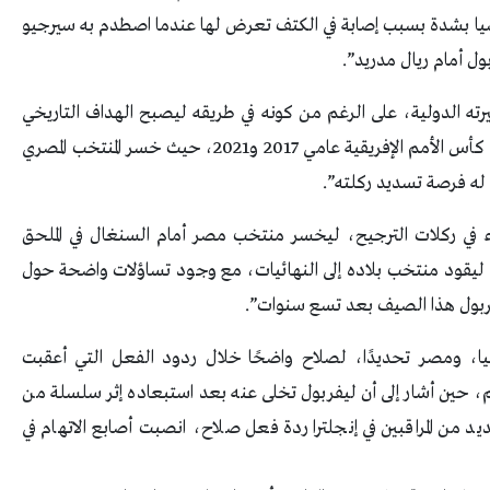
ات في روسيا بشدة بسبب إصابة في الكتف تعرض لها عندما اصطدم به سيرجيو
ل أمام ريال مدريد”.
ته الدولية، على الرغم من كونه في طريقه ليصبح الهداف التاريخي
لمصر، إلا أن صلاح كان ضمن الفريق الخاسر في نهائي كأس الأمم الإفريقية عامي 2017 و2021، حيث خسر المنتخب المصري
 له فرصة تسديد ركلته”.
في ركلات الترجيح، ليخسر منتخب مصر أمام السنغال في الملحق
ليقود منتخب بلاده إلى النهائيات، مع وجود تساؤلات واضحة حول
ربول هذا الصيف بعد تسع سنوات”.
قيا، ومصر تحديدًا، لصلاح واضحًا خلال ردود الفعل التي أعقبت
م، حين أشار إلى أن ليفربول تخلى عنه بعد استبعاده إثر سلسلة من
عديد من المراقبين في إنجلترا ردة فعل صلاح، انصبت أصابع الاتهام في