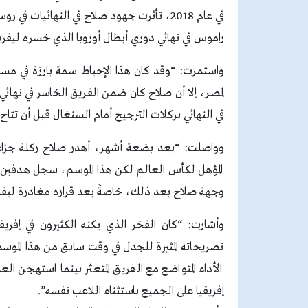
في عام 2018، تأثرت جهود صلاح في النهائي
راموس في نهائي دوري أبطال أوروبا الذي خسره ليفربو
واستمرت: “وقد كان هذا الإحباط سمة بارزة في مسير
في النهائي بركلات الترجيح أمام السنغال قبل أن تتاح
وواصلت: “بعد بضعة أشهر، أهدر صلاح ركلة جزاء 
المؤهل لكأس العالم لكن هذا الموسم، سجل هدفين 
وجهة صلاح بعد ذلك، خاصةً بعد قراره مغادرة ليف
وأشارت: “كان الفخر الذي يكنه الكثيرون في إفري
تصريحاته المثيرة للجدل في وقت سابق من هذا الموس
الأداء المتواضع مع الفريق المتعثر بينما استهجن ال
إفريقيا على الجميع باستثناء اللاعب نفسه”.