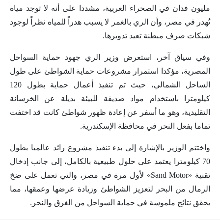
مليون فدان في الصحراء الغربية، مشددا على أنه لا توجد مياه
تُهدر في مصر، وأن الري بالغمر لا يسبب هدراً للمياه نظراً لوجود
شبكات صرف مبطنة تعيد تدويرها.
وفي سياق آخر، استعرض وزير الري جهود حماية السواحل
المصرية، مؤكدا استمرار مشروعات حماية الشواطئ على طول
الساحل الشمالي، حيث تم تنفيذ أعمال حماية بطول 120
كيلومترا باستخدام مواد صديقة للبيئة بديلة عن الخرسانة
التقليدية، وهو ما أسفر عن إعادة ظهور شواطئ كانت قد اختفت
تماما بفعل النحر في محافظة الإسكندرية.
واختتم الوزير بالإشارة إلى بدء تنفيذ مشروع رائد عالميا بطول
70 كيلومترا يعتمد على حلول طبيعية بالكامل، إلى جانب إدخال
تقنية «Sand Motor» لأول مرة في مصر، والتي تعمل على ضخ
الرمال من البحر لتعزيز الشواطئ وزيادة عرضها وعمقها، مما
يحقق نتائج ملموسة في حماية السواحل من الغرق والنحر.