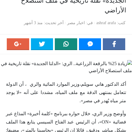
الجديدة» نقلة تاريخية في ملف استصلاح
الأراضي
كتب
ashraf arafa
في
اخبار مصر
آخر تحديث
منذ 3 أشهر
أكد الدكتور هاني سويلم،وزير الموارد المائية والري ، أن الدولة
تتعامل بمنتهى الدقة مع ملف المياه، مشددا على أنه «لا يوجد
متر مياه يُهدر في مصر».
وأوضح وزير الري، خلال حواره ببرنامج «كلمة أخيرة» المذاع عبر
فضائية «ON»، أن الرئيس عبد الفتاح السيسي يتابع هذا الملف
بشكل مباشر ودقيق، قائلا إن الرئيس «يحاسبنا بالمتر»، مضيفا: