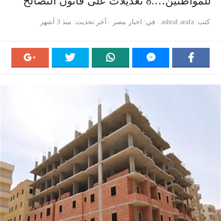
للمواطنين….8 تعديلات على قانون التصالح
كتب
ashraf arafa
في
اخبار مصر
آخر تحديث
منذ 3 أشهر