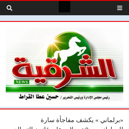
لتخطي إلى المحتوى
«برلماني » يكشف مفاجأة سارة