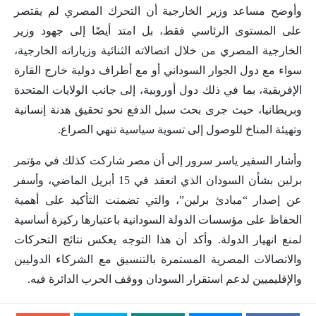
وأوضح مساعد وزير الخارجية أن التحرك المصري لم يقتصر
على المستوى الرئاسي فقط، بل امتد أيضًا إلى جهود وزير
الخارجية المصري من خلال اتصالاته الثنائية وزياراته الخارجية،
سواء مع دول الجوار السوداني أو مع أطراف دولية خارج القارة
الإفريقية، بما في ذلك دول أوروبية، إلى جانب الولايات المتحدة
وبريطانيا، حيث جرى بحث سبل الدفع نحو تحقيق هدنة إنسانية
وتهيئة المناخ للوصول إلى تسوية سياسية تنهي الصراع.
وأشار السفير ياسر سرور إلى أن مصر شاركت كذلك في مؤتمر
برلين بشأن السودان الذي انعقد في 15 أبريل الماضي، وأسفر
عن إصدار “مبادئ برلين”، والتي تضمنت التأكيد على أهمية
الحفاظ على مؤسسات الدولة السودانية باعتبارها ركيزة أساسية
لمنع انهيار الدولة. وأكد أن هذا التوجه يعكس نتائج التحركات
والاتصالات المصرية المستمرة بالتنسيق مع الشركاء الدوليين
والإقليميين لدعم استقرار السودان ووقف الحرب الدائرة فيه.