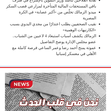
نقابة الفلاحين تناشد وزير التموين بالإسراع في صرف
باقي المستحقات المالية المتأخرة لمزارعي قصب السكر
ميدو: الزمالك تخلّص من «أكبر عصابة» في الكرة
المصرية
نقيب الصحفيين يطلب اعتذارًا من مجدي البدوي بسبب
«الكارنيهات الوهمية»
الزمالك يكشف أسباب استبعاد 4 لاعبين من الشباب..
عضو مجلس الإدارة يوضح التفاصيل
عموتة يمنح أحمد رضا وعمر الساعي فرصة كاملة مع
الأهلي في معسكر إسبانيا