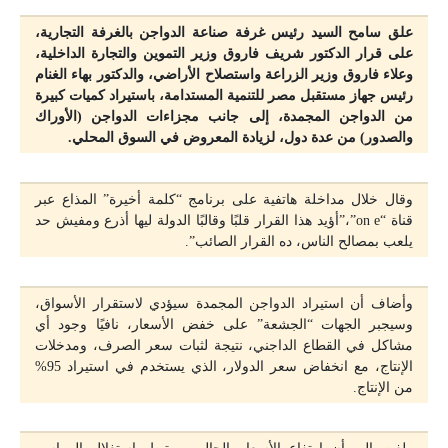
علق سامح السيد رئيس غرفة صناعة الدواجن بالغرفة التجارية،
على قرار الدكتور شريف فاروق وزير التموين والتجارة الداخلية،
وعلاء فاروق وزير الزراعة واستصلاح الأراضي، والدكتور بهاء الغنام
رئيس جهاز مستقبل مصر للتنمية المستدامة، باستيراد كميات كبيرة
من الدواجن المجمدة، إلى جانب مجزاءات الدواجن (الأوراك
والصدور) من عدة دول، لزيادة المعروض في السوق المحلي.
وقال خلال مداخلة هاتفية على برنامج “كلمة أخيرة” المذاع عبر
قناة “on e”،”أؤيد هذا القرار قلبًا وقالبًا الدولة ليها أذرع ومفيش حد
يلعب بمصالح الناس، ده القرار الصائب”.
وأضاف أن استيراد الدواجن المجمدة سيؤدي لاستقرار الأسواق،
وسيجبر الجهات “الجشعة” على خفض الأسعار، نافيًا وجود أي
مشاكل في القطاع الداجني، نتيجة لثبات سعر الصرف، ومدخلات
الإنتاج، مع انخفاض سعر الدولار، الذي يستخدم في استيراد 95%
من الإنتاج.