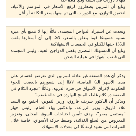
وتابع أن المربين يضطرون لرفع الأسعار في المواسم والأعياد،
لتحقيق التوازن، مع الدورات التي تم بيعها بسعر التكلفة أو أقل.
وتحدث عن استيراد الدواجن المجمدة، قائلًا إنها لا تتمتع بأي ميزة
نسبية خصوصًا فيما يتعلق بالسعر، لافتًا إلى أن أسعارها بلغت
الـ135 جنيها للكيلو في الجمعيات الاستهلاكية.
وتابع أن المستهلك المصري يفضل الدواجن الحية، وليس المجمدة
التي قضت أشهرًا في عملية الشحن.
وذكر أن هذه الصفقة غير عادلة للمربين الذي تعرضوا لخسائر على
مدى الأشهر الـ6 الماضية، لافتًا إلى شعورهم بالغضب للجوء
الحكومة لإغراق الأسواق في فترة الذروة، وقائلًا:”مجرد الكلام في
الصفقة ده كلام غلط، المنتج النهاردة في حالة غضب”.
ويذكر أن الدكتور شريف فاروق، وزير التموين، اجتمع مع السيد
علاء فاروق، وزير الزراعة، والدكتور بهاء الغنام، رئيس جهاز
“مستقبل مصر”، بهدف تأمين احتياجات السوق المحلي، وتعزيز
المعروض من السلع الغذائية، وضبط حركة الأسواق، خاصة خلال
الفترات التي تشهد ارتفاعًا في معدلات الاستهلاك