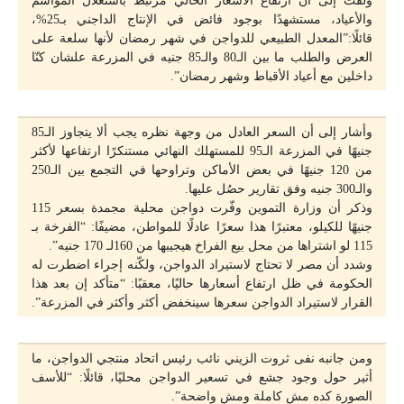
ولفت إلى أن ارتفاع الأسعار الحالي مرتبط باستغلال المواسم
والأعياد، مستشهدًا بوجود فائض في الإنتاج الداجني بـ25%،
قائلًا:”المعدل الطبيعي للدواجن في شهر رمضان لأنها سلعة على
العرض والطلب ما بين الـ80 والـ85 جنيه في المزرعة علشان كنّا
داخلين مع أعياد الأقباط وشهر رمضان”.
وأشار إلى أن السعر العادل من وجهة نظره يجب ألا يتجاوز الـ85
جنيهًا في المزرعة الـ95 للمستهلك النهائي مستنكرًا ارتفاعها لأكثر
من 120 جنيهًا في بعض الأماكن وتراوحها في التجمع بين الـ250
والـ300 جنيه وفق تقارير حصُل عليها.
وذكر أن وزارة التموين وفّرت دواجن محلية مجمدة بسعر 115
جنيهًا للكيلو، معتبرًا هذا سعرًا عادلًا للمواطن، مضيفًا: “الفرخة بـ
115 لو اشتراها من محل بيع الفراخ هيجيبها من 160لـ 170 جنيه”.
وشدد أن مصر لا تحتاج لاستيراد الدواجن، ولكّنه إجراء اضطرت له
الحكومة في ظل ارتفاع أسعارها حاليًا، معقبًا: “متأكد إن بعد هذا
القرار لاستيراد الدواجن سعرها سينخفض أكثر وأكثر في المزرعة”.
ومن جانبه نفى ثروت الزيني نائب رئيس اتحاد منتجي الدواجن، ما
أثير حول وجود جشع في تسعير الدواجن محليًا، قائلًا: “للأسف
الصورة كده مش كاملة ومش واضحة”.