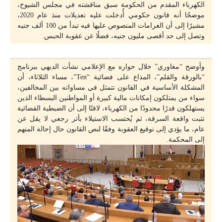
الكهرباء المقدم من الحكومة سبق مناقشته في مجلس الشيوخ،
موضحًا أنه قانون حكومي أُدخلت عليه تعديلات منذ عام 2020،
مشيرًا إلى أن الغرامات المنصوص عليها فيه تبدأ من 100 ألف جنيه
وتصل إلى حد أقصى مليون جنيه، فضلًا عن عقوبة الحبس.
وأوضح “مغاوري” خلال حواره مع الإعلامي نشأت الديهي ببرنامج
“بالورقة والقلم”، المذاع على فضائية “Ten”، مساء الثلاثاء، أن
المشكلة الأساسية في القانون تتمثل في مساواته بين المخالفين،
سواء من يمتلكون إمكانات مالية كبيرة أو المواطنين البسطاء الذين
يستهلكون قدرًا محدودًا من الكهرباء، لافتًا إلى أن الضبطية القضائية
تثبت واقعة السرقة، ثم يُحتسب الاستيلاء بأثر رجعي لا يقل عن
عام، ما يؤدي إلى توقيع العقوبة وفقًا لنص القانون حال إحالة المتهم
إلى المحكمة.