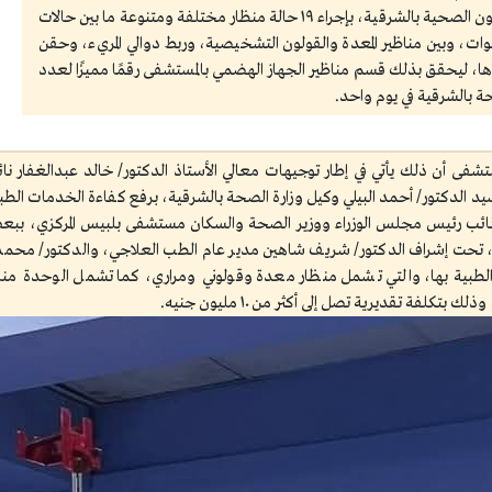
الخدمات الطبية والمشرف العام على المناظير بمديرية الشئون الصحية بالشرقية، بإجراء ١٩ حالة منظار مختلفة ومتنوعة ما بين حالات
ات، وبين مناظير المعدة والقولون التشخيصية، وربط دوالي المريء، وحقن
يرها، ليحقق بذلك قسم مناظير الجهاز الهضمي بالمستشفى رقمًا مميزًا لعدد
حة بالشرقية في يوم واحد.
مستشفى أن ذلك يأتي في إطار توجيهات معالي الأستاذ الدكتور/ خالد عبدالغفار
د الدكتور/ أحمد البيلي وكيل وزارة الصحة بالشرقية، برفع كفاءة الخدمات الطبي
نائب رئيس مجلس الوزراء ووزير الصحة والسكان مستشفى بلبيس المركزي، ببع
تحت إشراف الدكتور/ شريف شاهين مدير عام الطب العلاجي، والدكتور/ محمد نور
لفرق الطبية بها، والتي تشمل منظار معدة وقولوني ومراري، كما تشمل الوحدة 
كلفة تقديرية تصل إلى أكثر من ١٠ مليون جنيه.