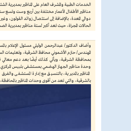
مناظير الأطفال لأعمار مختلفة بين أربع وست وتسع سنو
دوالي المعدة، بالإضافة إلى استئصال زوائد القولون، وغ
الحالات المجراة، حيث تعد أكبر لستة مناظير بمديرية الص
وأضاف الدكتور/ عبدالرحمن الوليلي مسئول الإعلام بال
المهندس/ حازم الأشموني محافظ الشرقية، وتعليمات السي
بمحافظة الشرقية، ويأتي كذلك أيضًا بعد دعم معالي 
وحدة مناظير الجهاز الهضمي بمستشفى بلبيس المركزي، 
المناظير بالمديرية، بالتنسيق مع إدارة المستشفى وا
بالشرقية، والتي تعد من أقوى وحدات المناظير بالمحافظة، وذلك بت