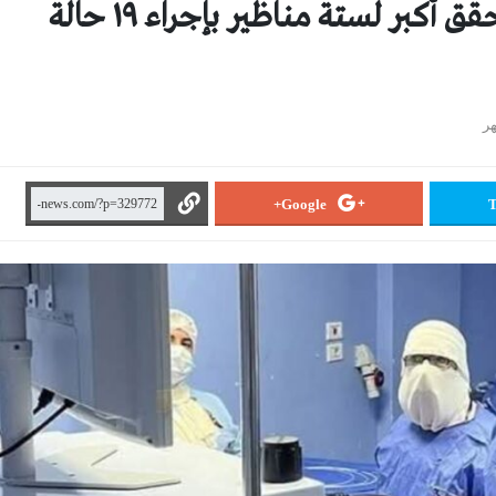
فريق مناظير بلبيس المركزي يحقق أكبر لستة مناظير بإجراء ١٩ حالة
Google+
T