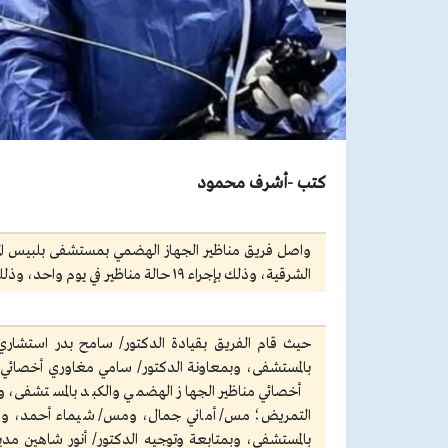
كتب -أشرف محمود
واصل فريق مناظير الجهاز الهضمي بمستشفى بلبيس ال
الشرقية، وذلك بإجراء ١٩ حالة مناظير في يوم واحد، وذلك يوم الأربعاء الماضي.
حيث قام الفريق بقيادة الدكتور/ سامح بدر استشار
بالمستشفى، وبمعاونة الدكتور/ سامي مغاوري أخصائي م
أخصائي مناظير الجهاز الهضمي والكبد بالمستشفى، 
التمريض؛ مس/ أماني جمال، ومس/ شيماء أحمد، ومس
بالمستشفى، وبمتابعة وتوجيه الدكتور/ أنور شاهين مدي