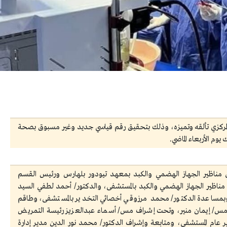
مركزي تألقه وتميزه، وذلك بتحقيق رقم قياسي جديد وغير مسبوق بصحة
ي مناظير الجهاز الهضمي والكبد بمعهد تيودور بلهارس ورئيس القسم
ناظير الجهاز الهضمي والكبد بالمستشفى، والدكتور/ أحمد لطفي السيد
وبمساعدة الدكتور/ محمد مرزوقي أخصائي التخدير بالمستشفى، وطاقم
/ إيمان منير، وتحت إشراف مس/ أسماء عبدالعزيز رئيسة التمريض
ر عام المستشفى، ومتابعة وإشراف الدكتور/ محمد نور الدين مدير إدارة