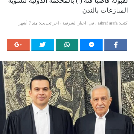
لقبوله قاضياً فئة (أ) بالمحكمة الدولية لتسوية
المنازعات بالندن
كتب
ashraf arafa
في
اخبار الشرقية
آخر تحديث
منذ 7 أشهر