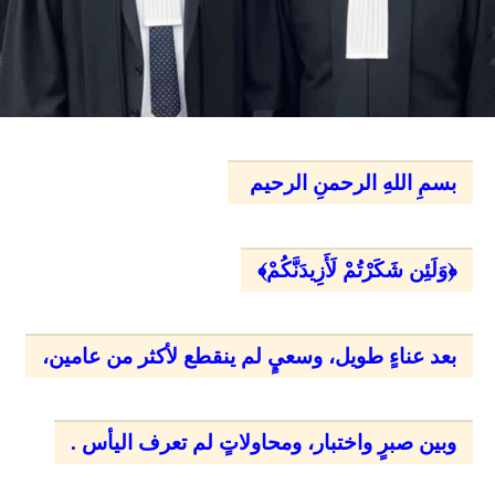
بسمِ اللهِ الرحمنِ الرحيم
﴿وَلَئِن شَكَرْتُمْ لَأَزِيدَنَّكُمْ﴾
بعد عناءٍ طويل، وسعيٍ لم ينقطع لأكثر من عامين،
وبين صبرٍ واختبار، ومحاولاتٍ لم تعرف اليأس .