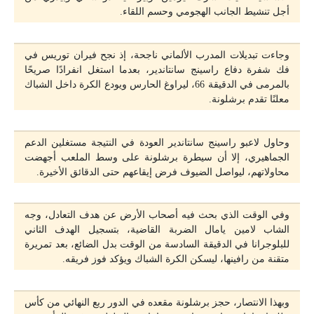
أجل تنشيط الجانب الهجومي وحسم اللقاء.
وجاءت تبديلات المدرب الألماني ناجحة، إذ نجح فيران توريس في
فك شفرة دفاع راسينج سانتاندير، بعدما استغل انفرادًا صريحًا
بالمرمى في الدقيقة 66، ليراوغ الحارس ويودع الكرة داخل الشباك
معلنًا تقدم برشلونة.
وحاول لاعبو راسينج سانتاندير العودة في النتيجة مستغلين الدعم
الجماهيري، إلا أن سيطرة برشلونة على وسط الملعب أجهضت
محاولاتهم، ليواصل الضيوف فرض إيقاعهم حتى الدقائق الأخيرة.
وفي الوقت الذي بحث فيه أصحاب الأرض عن هدف التعادل، وجه
الشاب لامين يامال الضربة القاضية، بتسجيل الهدف الثاني
للبلوجرانا في الدقيقة السادسة من الوقت بدل الضائع، بعد تمريرة
متقنة من رافينها، ليسكن الكرة الشباك ويؤكد فوز فريقه.
وبهذا الانتصار، حجز برشلونة مقعده في الدور ربع النهائي من كأس