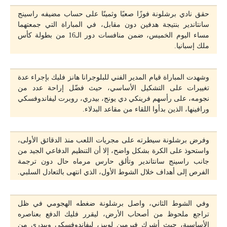
حقق نادي برشلونة فوزًا صعبًا وثمينًا على حساب مضيفه راسينج
سانتاندير بنتيجة هدفين دون مقابل، في المباراة التي جمعتهما
مساء اليوم الخميس، ضمن منافسات دور الـ16 من بطولة كأس
ملك إسبانيا.
وشهدت المباراة قيام المدير الفني للبلوجرانا هانز فليك بإجراء عدة
تغييرات على التشكيل الأساسي، حيث فضّل إراحة عدد من
نجومه، على رأسهم فرينكي دي يونج، بيدري، روبرت ليفاندوفسكي
ورافينها، الذين بدأوا اللقاء من مقاعد البدلاء.
وفرض برشلونة سيطرته على مجريات اللعب منذ الدقائق الأولى،
واستحوذ على الكرة بشكل واضح، إلا أن التنظيم الدفاعي الجيد من
جانب راسينج سانتاندير وتألق حارس مرماه حال دون ترجمة
الفرص إلى أهداف خلال الشوط الأول، الذي انتهى بالتعادل السلبي.
وفي الشوط الثاني، واصل برشلونة ضغطه الهجومي في ظل
تراجع ملحوظ من أصحاب الأرض، ليقرر فليك الدفع بعناصره
الأساسية، حيث أشرك فيرمين لوبيز، ليفاندوفسكي وبيدري من