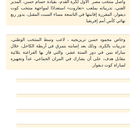
واصل منتخب مصر الأول لكرة القدم، بقيادة حسام حسن، المدير
الفني، تدريباته بملعب «تغازوت» استعدادًا لمواجهة منتخب كوت
ديفوار، المقررة إقامتها في التاسعة مساء السبت المقبل، بدور ربع
نهائي كأس أمم إفريقيا.
وخاض محمود حسن تريزيجيه ، لاعب وسط المنتخب الوطني،
تدريبات بالكرة، وذلك بعد إصابته بتمزق في أربطة الكاحل، خلال
مباراة بنين في دور الستة عشر، والتي فاز بها الفراعنة بثلاثية
مقابل هدف، على أن يشارك في المران الجماعي، غداً وتجهيزه
لمباراة كوت ديفوار.