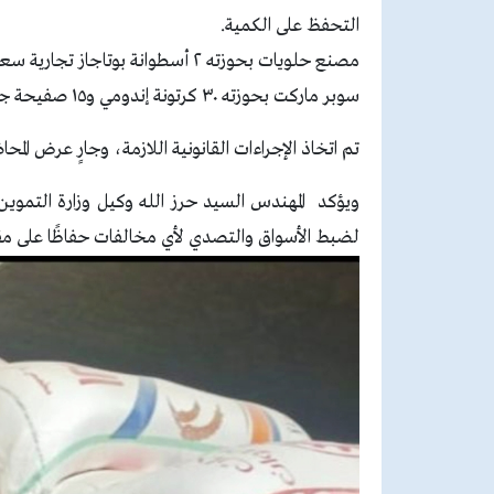
التحفظ على الكمية.
مصنع حلويات بحوزته ٢ أسطوانة بوتاجاز تجارية سعة ٢٥ كجم، و١٢ عبوة بخور طارد للناموس مجهول المصدر.
سوبر ماركت بحوزته ٣٠ كرتونة إندومي و١٥ صفيحة جبنة بيضاء مجهولة المصدر بدون فواتير دالة على مصدرها.
تم اتخاذ الإجراءات القانونية اللازمة، وجارٍ عرض المحا
ويؤكد المهندس السيد حرز الله وكيل وزارة التموين و
لضبط الأسواق والتصدي لأي مخالفات حفاظًا على مق