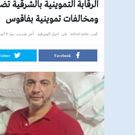
ومخالفات تموينية بفاقوس
كتب
ashraf arafa
في
اخبار الشرقية
آخر تحديث
منذ 9 أشهر
witter
Facebook