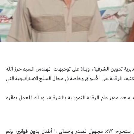
بمديرية تموين الشرقية، وبناءً على توجيهات المهندس السيد حرز الله
تكثيف الرقابة على الأسواق وخاصة في مجال السلع الاستراتيجية التي
د سعد مدير عام الرقابة التموينية بالشرقية، وذلك للعمل بدائرة
مخزن مواد غذائية بحوزته ٢٠٠ شيكارة دقيق فاخر استخراج ٧٢٪ مجهول المصدر بإجمالي ١٠ أطنان بدون فواتير، وتم