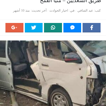
طريق السعديين – منيا القمح
كتب
عبد الشافي
في
اخبار الحوادث
آخر تحديث
منذ 10 أشهر