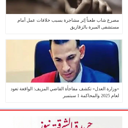
مصرع شاب طعناً إثر مشاجرة بسبب خلافات عمل أمام
مستشفى المبرة بالزقازيق
«وزارة العدل» تكشف مفاجأة القاضي المزيف: الواقعة تعود
لعام 2025 والمحاكمة 1 سبتمبر