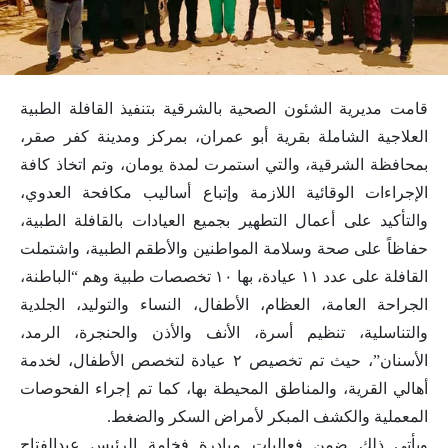
قامت مديرية الشئون الصحية بالشرقية بتنفيذ القافلة الطبية
العلاجية الشاملة بقرية أبو عمران، بمركز ومدينة كفر صقر،
بمحافظة الشرقية، والتي استمرت لمدة يومان، وتم اتخاذ كافة
الإجراءات الوقائية اللازمة وإتباع أساليب مكافحة العدوي،
والتأكيد على أعمال التطهير بجميع العيادات بالقافلة الطبية،
حفاظاً على صحة وسلامة المواطنين والأطقم الطبية، واشتملت
القافلة على عدد ١١ عيادة، بها ١٠ تخصصات طبية وهم “الباطنة،
الجراحة العامة، العظام، الأطفال، النساء والتوليد، الجلدية
والتناسلية، تنظيم أسرة، الأنف والأذن والحنجرة، الرمد،
الأسنان”، حيث تم تخصيص ٢ عيادة لتخصص الأطفال، لخدمة
أهالي القرية، والمناطق المحيطة بها، كما تم إجراء الفحوصات
المعملية والكشف المبكر لأمراض السكر والضغط.
ويأتي ذلك ضمن فعاليات مبادرة فخامة الرئيس عبدالفتاح