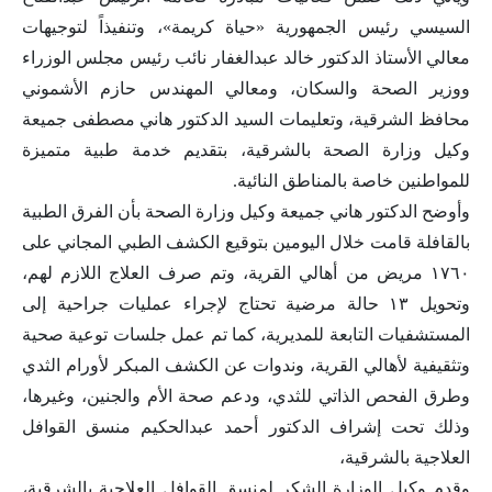
السيسي رئيس الجمهورية «حياة كريمة»، وتنفيذاً لتوجيهات
معالي الأستاذ الدكتور خالد عبدالغفار نائب رئيس مجلس الوزراء
ووزير الصحة والسكان، ومعالي المهندس حازم الأشموني
محافظ الشرقية، وتعليمات السيد الدكتور هاني مصطفى جميعة
وكيل وزارة الصحة بالشرقية، بتقديم خدمة طبية متميزة
للمواطنين خاصة بالمناطق النائية.
وأوضح الدكتور هاني جميعة وكيل وزارة الصحة بأن الفرق الطبية
بالقافلة قامت خلال اليومين بتوقيع الكشف الطبي المجاني على
١٧٦٠ مريض من أهالي القرية، وتم صرف العلاج اللازم لهم،
وتحويل ١٣ حالة مرضية تحتاج لإجراء عمليات جراحية إلى
المستشفيات التابعة للمديرية، كما تم عمل جلسات توعية صحية
وتثقيفية لأهالي القرية، وندوات عن الكشف المبكر لأورام الثدي
وطرق الفحص الذاتي للثدي، ودعم صحة الأم والجنين، وغيرها،
وذلك تحت إشراف الدكتور أحمد عبدالحكيم منسق القوافل
العلاجية بالشرقية،
وقدم وكيل الوزارة الشكر لمنسق القوافل العلاجية بالشرقية،