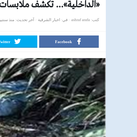
«الداخلية»… تكشف ملابسات م
كتب
ashraf arafa
في
اخبار الشرقية
آخر تحديث
منذ سنتي
witter
Facebook