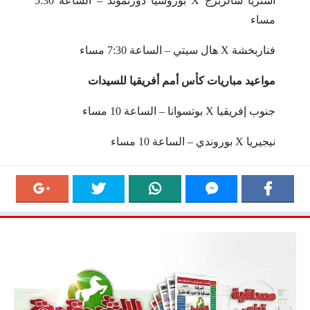
أستريا سالزبرج X بوروسيا دورتموند – الساعة 5:30
مساء
فناربخشة X هال سيتي – الساعة 7:30 مساء
مواعيد مباريات كأس أمم أفريقيا للسيدات
جنوب إفريقيا X بوتسوانا – الساعة 10 مساء
نيجيريا X بوروندي – الساعة 10 مساء