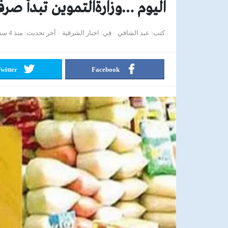
اليوم …وزارةالتموين تبدأ صرف 
كتب
عبد الشافي
في
اخبار الشرقية
آخر تحديث
منذ 4 سنوات
witter
Facebook