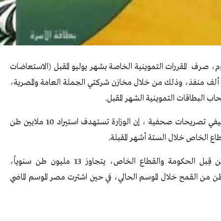
ليوم، صرف المقررات التموينية الخاصة بشهر يوليو المقبل (الاستعاضات
السلعية)، إلى المنافذ التموينية البالغ عددها نحو 40 ألف منفذ، وذلك من خلال مخازن شركتي الجملة العامة والمصرية،
وقال وزير التموين والتجارة الداخلية، علي مصيلحيفي تصريحات صحفية ، إن الوزارة تستهدف استيراد 10 ملايين طن
وبحسب الموقع، فإن استهلاك القمح في مصر، من قِبل الحكومة والقطاع الخاص، يتجاوز 13 مليون طن سنوياً،
توريدات محلية تصل إلى 6 ملايين طن من القمح خلال الموسم الحالي، في حين اشترت مصر الموسم الماضي