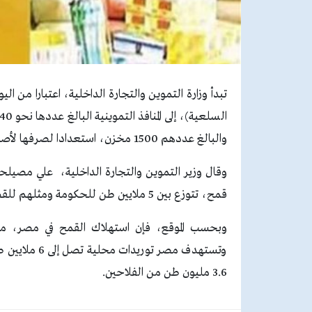
تبدأ وزارة التموين والتجارة الداخلية، اعتبارا من ا
والبالغ عددهم 1500 مخزن، استعدادا لصرفها لأصحاب البطاقات التموينية الشهر المقبل.
قمح، تتوزع بين 5 ملايين طن للحكومة ومثلهم للقطاع الخاص خلال الستة أشهر المقبلة.
وتستهدف مصر 
3.6 مليون طن من الفلاحين.