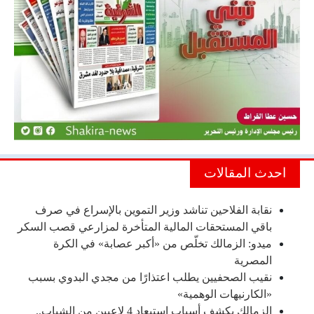
احدث المقالات
نقابة الفلاحين تناشد وزير التموين بالإسراع في صرف
باقي المستحقات المالية المتأخرة لمزارعي قصب السكر
ميدو: الزمالك تخلّص من «أكبر عصابة» في الكرة
المصرية
نقيب الصحفيين يطلب اعتذارًا من مجدي البدوي بسبب
«الكارنيهات الوهمية»
الزمالك يكشف أسباب استبعاد 4 لاعبين من الشباب..