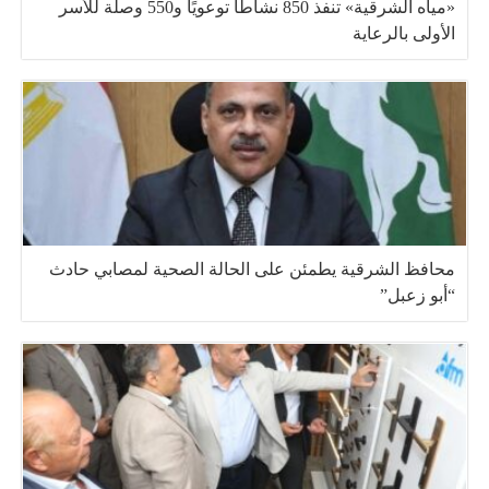
«مياه الشرقية» تنفذ 850 نشاطًا توعويًا و550 وصلة للأسر
الأولى بالرعاية
محافظ الشرقية يطمئن على الحالة الصحية لمصابي حادث
“أبو زعبل”