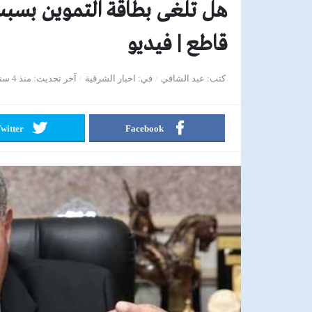
هل تلغى بطاقة التموين بسبب
قاطع | فيديو
كتب
عبد الشافي
في
اخبار الشرقية
آخر تحديث
منذ 4 سنوات
witter
Facebook