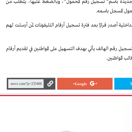
ة جديدة باسم” تسجيل رقم المحمول”، وبالضغط عليها، يتطلب من
مول المسجل باسمه.
داخلية أصدر قرارًا بمد فترة تسجيل أرقام التليفونات لمَن أرسلت لهم
جيل رقم الهاتف يأتي بهدف التسهيل على المواطنين في تقديم أرقام
تب المواطنين.
Google+
T