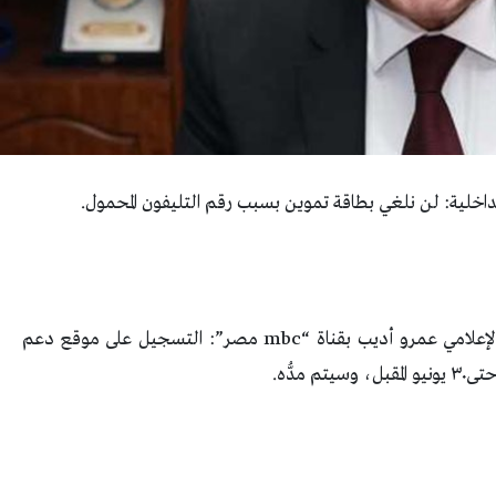
لداخلية: لن نلغي بطاقة تموين بسبب رقم التليفون المحمول.
وأضاف خلال لقائه ببرنامج “الحكاية” الذي يقدمه الإعلامي عمرو أديب بقناة “mbc مصر”: التسجيل على موقع دعم
دُّه.