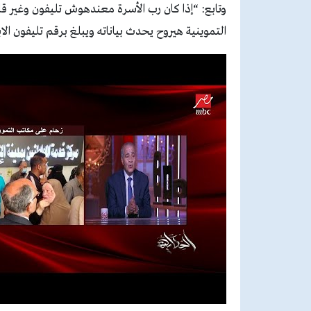
وتابع: “إذا كان رب الأسرة معندهوش تليفون وغير قا
التموينية هيروح يحدث بياناته ويبلغ برقم تليفون ا