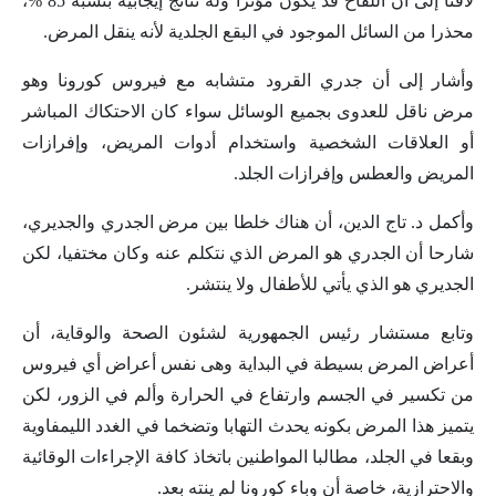
لافتا إلى أن اللقاح قد يكون مؤثرا وله نتائج إيجابية بنسبة 85 %،
محذرا من السائل الموجود في البقع الجلدية لأنه ينقل المرض.
وأشار إلى أن جدري القرود متشابه مع فيروس كورونا وهو
مرض ناقل للعدوى بجميع الوسائل سواء كان الاحتكاك المباشر
أو العلاقات الشخصية واستخدام أدوات المريض، وإفرازات
المريض والعطس وإفرازات الجلد.
وأكمل د. تاج الدين، أن هناك خلطا بين مرض الجدري والجديري،
شارحا أن الجدري هو المرض الذي نتكلم عنه وكان مختفيا، لكن
الجديري هو الذي يأتي للأطفال ولا ينتشر.
وتابع مستشار رئيس الجمهورية لشئون الصحة والوقاية، أن
أعراض المرض بسيطة في البداية وهى نفس أعراض أي فيروس
من تكسير في الجسم وارتفاع في الحرارة وألم في الزور، لكن
يتميز هذا المرض بكونه يحدث التهابا وتضخما في الغدد الليمفاوية
وبقعا في الجلد، مطالبا المواطنين باتخاذ كافة الإجراءات الوقائية
والاحترازية، خاصة أن وباء كورونا لم ينته بعد.