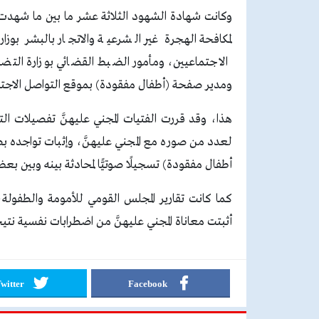
وكانت شهادة الشهود الثلاثة عشر ما بين ما شهدت به
لمكافحة الهجرة غير الشرعية والاتجار بالبشر بوز
الاجتماعيين، ومأمور الضبط القضائي بوزارة التض
ومدير صفحة (أطفال مفقودة) بموقع التواصل الاجت
هذا، وقد قررت الفتيات المجني عليهنَّ تفصيلات 
لعدد من صوره مع المجني عليهنَّ، وإثبات تواجده بص
أطفال مفقودة) تسجيلًا صوتيًّا لمحادثة بينه وبين بعض
كما كانت تقارير المجلس القومي للأمومة والطفولة
أثبتت معاناة المجني عليهنَّ من اضطرابات نفسية نتيجة
witter
Facebook