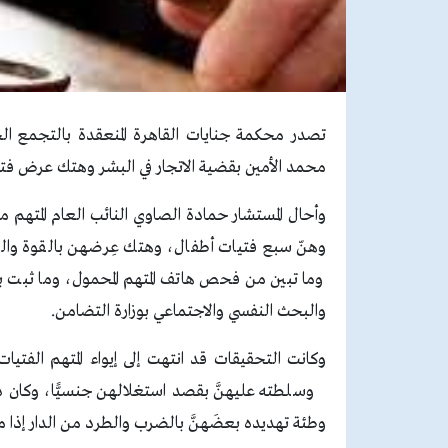
تصدر محكمة جنايات القاهرة المنعقدة بالتجمع ا
محمد الأمين بقضية الاتجار في البشر وهتك عرض فتيا
وأحال المستشار حمادة الصاوي النائب العام المتهم م
وهنّ سبع فتيات أطفال، وهتك عِرضهن بالقوة والتهد
وما تبين من فحص هاتف المتهم المحمول، وما ثبت 
والبحث النفسي والاجتماعي بوزارة التضامن.
وكانت التحقيقات قد انتهت إلى إيواء المتهم الفتيات
وسلطته عليهنَّ بقصد استغلالهن جنسيًّا، وكان ذ
وطئة تهديده بعضَهنَّ بالضرب والطرد من الدار إذا ما