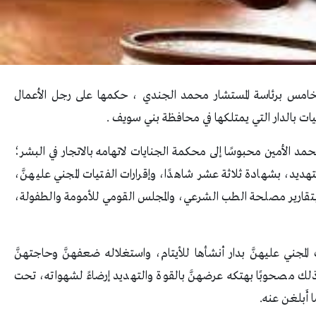
لخامس برئاسة المستشار محمد الجندي ، حكمها على رجل الأعمال
ت بالدار التي يمتلكها في محافظة بني سويف .
حمد الأمين محبوسًا إلى محكمة الجنايات لاتهامه بالاتجار في البشر؛
يد، بشهادة ثلاثة عشر شاهدًا، وإقرارات الفتيات المجني عليهنَّ،
بتقارير مصلحة الطب الشرعي، والمجلس القومي للأمومة والطفولة،
 المجني عليهنَّ بدار أنشأها للأيتام، واستغلاله ضعفهنَّ وحاجتهنَّ
لك مصحوبًا بهتكه عرضهنَّ بالقوة والتهديد إرضاءً لشهواته، تحت
 أَبلغن عنه.