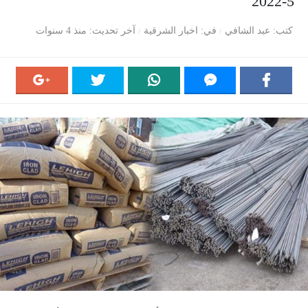
5-2022
كتب
عبد الشافي
في
اخبار الشرقية
آخر تحديث
منذ 4 سنوات