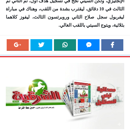
الإنجليزي، ولكن السيتي نجح في تسجيل هدف أول، ثم الثاني ثم
الثالث في 10 دقائق، ليقترب بشدة من اللقب، وهناك في مباراة
ليفربول سجل صلاح الثاني وروبرتسون الثالث، ليفوز كلاهما
بثلاثية، ويتوج السيتي باللقب الغالي.