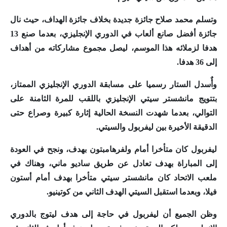
وتسلم محمد صلاح جائزة جديدة بخلاف جائزة الهداف، حيث نال
جائزة أفضل صانع ألعاب في الدوري الإنجليزي، بعدما صنع 13
هدفا لزملائه هذا الموسم، ليصل مجموع مشاركاته من أهداف
إلى 36 هدفا.
وأٌسدل الستار رسميا على مسابقة الدوري الإنجليزي الممتاز،
بتتويج مانشستر سيتي الإنجليزي باللقب للمرة الثامنة على
التوالي، بعدما شهدت النسخة الحالية إثارة كبيرة وصراع حتى
الدقيقة الأخيرة بين ليفربول والسيتي.
ليفربول كان متأخرا أمام ولفرهامبتون بهدف، ونجح في العودة
إلى المباراة بهدف تعادل عن طريق ساديو ماني، وهناك في
ملعب الاتحاد كان مانشستر سيتي متأخرا بهدف أمام أستون
فيلا، وبعدما استقبل السيتي الهدف الثاني من كوتينيو.
وظن الجميع أن ليفربول في حاجة إلى هدف ليتوج بالدوري