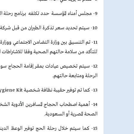
9- مجلس أمناء المؤسسة حدد تكلفه برنامج رحلة الحج هذا العام بنحو 87 ألف جنيه غير شاملة سعر تذكرة الطيران.
10- سيتم تحديد سعر تذكرة الطيران من قبل شركة مصر للطيران خلال هذا الأسبوع.
11- تم التنسيق بين وزارة التضامن الاجتماعي ووزا
للتأكد من سلامة حالتهم الصحية وفقا للاشتراطات الم
12- سيتم تخصيص عيادات بمقر إقامة الحجاج سواء ب
الرحلة ومتابعة حالتهم.
13- كما تم توفير حقيبة نظافة شخصية Hygiene Kit بالتنسيق مع جمعية الهلال الأحمر المصري.
14- أهمية اصطحاب الحجاج المسافرين الأدوية الشخ
الصحة المصرية أو السعودية.
15- كما سيتم خلال رحلة الحج توفير الوعظ الديني