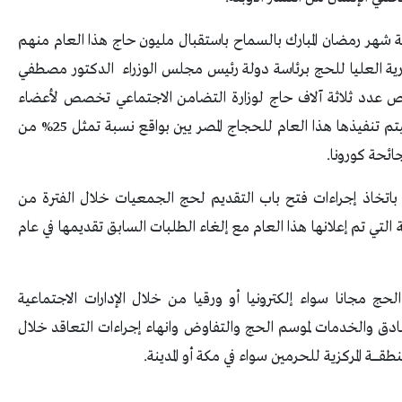
اية شهر رمضان المبارك بالسماح باستقبال مليون حاج هذا العام منهم
وزارية العليا للحج برئاسة دولة رئيس مجلس الوزراء الدكتور مصطفي
10 وتقرر خلالها تخصيص عدد ثلاثة آلاف حاج لوزارة التضامن الاجتماعي تخصص لأعضاء
الجمعيات الأهلية من إجمالي ٢٠ ألف تأشيرة حج سيتم تنفيذها هذا العام للحجاج المصر يين بواقع نسبة تمثل 25% من
باتخاذ إجراءات فتح باب التقديم لحج الجمعيات خلال الفترة من
لاشتراطات العمرية التي تم إعلانها هذا العام مع إلغاء الطلبات السابق تقديمها في عام
ج مجانا سواء إلكترونيا أو ورقيا من خلال الإدارات الاجتماعية
ادق والخدمات لموسم الحج والتفاوض وانهاء إجراءات التعاقد خلال
ـــــة المركزية للحرمين سواء في مكة أو المدينة.