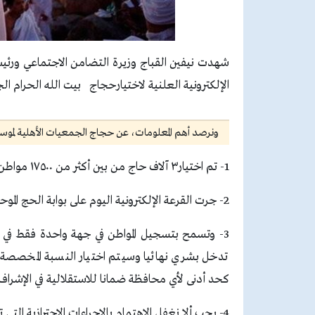
شهدت نيفين القباج وزيرة التضامن الاجتماعي ورئي
الإلكترونية العلنية لاختيارحجاج بيت الله الحرام الجمعيات 
ونرصد أهم المعلومات، عن حجاج الجمعيات الأهلية لموسم حج 1443هـ 
1- تم اختيار٣ آلاف حاج من بين أكثر من ١٧٥٠٠ مواطن سجلوا طلبات بالموقع الإلكتروني المخصص لحج الجمعيات الأهلية.
2- جرت القرعة الإلكترونية اليوم على بوابة الحج الموحدة والتي تشرف عليها وزارة الداخلية وقطاع الشئون الإدارية.
3- وتسمح بتسجيل المواطن في جهة واحدة فقط في 
تدخل بشري نهائيا وسيتم اختيار النسبة المخصص
كحد أدنى لأي محافظة ضمانا للاستقلالية في الإشراف 
4- يجب ألا نغفل الاهتمام بالإجراءات الاحترازية التي تحمي الإنسان من انتشار الأوبئة.