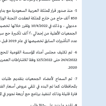
5- منذ صدور قرار المملكة العربية السعودية مع بد
850 ألف حاج من خارج المملكة انعقدت اللجنة ال
مدبولي ، وذلك في /4/2022
عدد التأشيرات السابق تخصيصها في عام 2019 قبل جائحة كورونا.
6- تم تكليف مجلس أمناء المؤسسة القومية للحج 
24/4/2022 حتى 12/5/2022 وفقا ل
2020.
7- تم السماح لأعضاء الجمعيات بتقديم طلبات الح
بالمحافظات كما تم البدء في تلقي عروض أسعار الفن
فترة قليلة وذلك لتنفيذ برنامج حج أربعة نجوم في المنطقــ
8- تقدم ما يزيد علي ١٧٥٠٠ طلب.