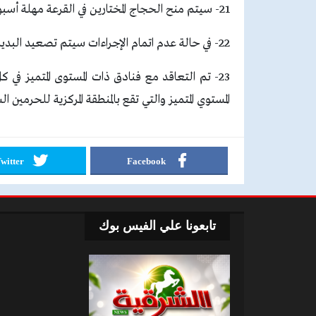
21- سيتم منح الحجاج المختارين في القرعة مهلة أسبوعًا لاتمام الإجراءات وسداد تكلفة الحج.
22- في حالة عدم اتمام الإجراءات سيتم تصعيد البديل من الحجاج الذين تم اختيارهم في القرعة.
23- تم التعاقد مع فنادق ذات المستوى المتميز في 
المستوي المتميز والتي تقع بالمنطقة المركزية للحرمين الش
witter
Facebook
تابعونا علي الفيس بوك