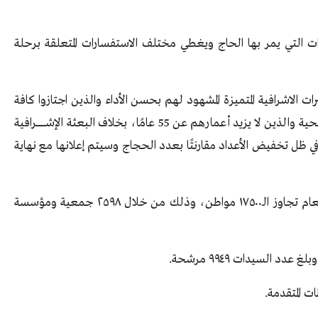
ات التي يمر بها الحاج ويغطي مختلف الاستفسارات المتعلقة برحلة
جا من أصحاب الخبرات الاشرافية المتميزة المشهود لهم بحسن الأداء والذين اجتازوا كافة
الاختبارات سواء الإدارية أو الدينية أو النفسية أو الصحية والذين لا يزيد أعمارهم عن 55 عامًا، بخلاف البعثة الإشـــــــــــــرافية
من الاجتماعي والبالغ عددها 18 عضوا في ظل تخفيض الأعداد مقارنتًا بعدد الحجاج وسيتم إعلانها مع نهاية
18- إجمالي المتقدمين لحج الجمعيات الأهلية هذا العام تجاوز الـ١٧٥٠٠ مواطن، وذلك من خلال ٢٥٩٨ جمعية ومؤسسة