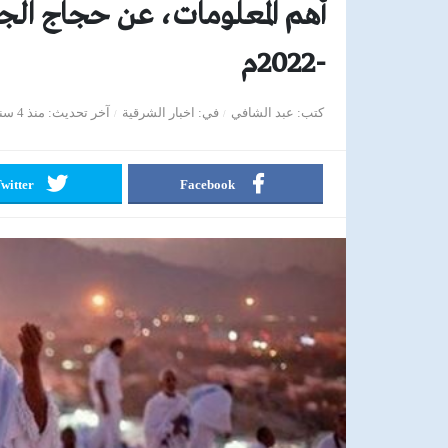
-2022م
كتب
عبد الشافي
في
اخبار الشرقية
آخر تحديث
منذ 4 سنوات
witter
Facebook