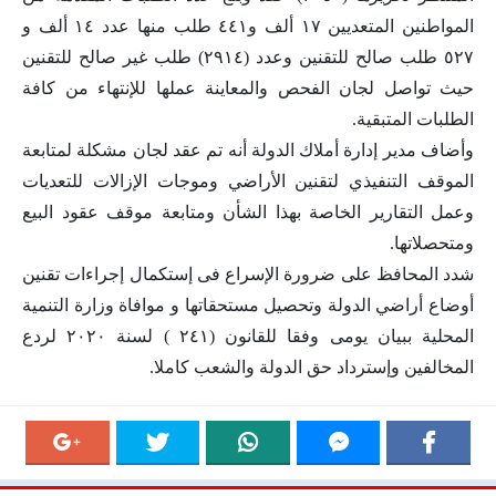
المواطنين المتعديين ١٧ ألف و٤٤١ طلب منها عدد ١٤ ألف و
٥٢٧ طلب صالح للتقنين وعدد (٢٩١٤) طلب غير صالح للتقنين
حيث تواصل لجان الفحص والمعاينة عملها للإنتهاء من كافة
الطلبات المتبقية.
وأضاف مدير إدارة أملاك الدولة أنه تم عقد لجان مشكلة لمتابعة
الموقف التنفيذي لتقنين الأراضي وموجات الإزالات للتعديات
وعمل التقارير الخاصة بهذا الشأن ومتابعة موقف عقود البيع
ومتحصلاتها.
شدد المحافظ على ضرورة الإسراع فى إستكمال إجراءات تقنين
أوضاع أراضي الدولة وتحصيل مستحقاتها و موافاة وزارة التنمية
المحلية ببيان يومى وفقا للقانون (٢٤١ ) لسنة ٢٠٢٠ لردع
المخالفين وإسترداد حق الدولة والشعب كاملا.