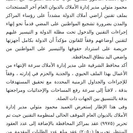
محمود متولي مدير إدارة الأملاك بالديوان العام آخر المستجدات
بملف تقنين أراضي أملاك الدولة مشدداً على رؤساء المراكز
والمدن بضرورة تشجيع المواطنين على المضي قدماً نحو إنهاء
إجراءات التقنين والدخول تحت مظلة الدولة و التيسير عليهم
لتقنين أوضاعهم وفقاً للقانون مؤكداً أن الدولة بكامل أجهزتها
حريصة على استرداد حقوقها والتيسير على المواطنين من
واضعي اليد بنطاق المحافظة.
أكد محافظ الشرقية على مدير إدارة الأملاك سرعة الإنتهاء من
الأعمال بهذا الملف الحيوي ، والجدية والحزم في إدارته ، وفقاً
للإجراءات والجداول الزمنية المحددة مع تحقيق المستهدفات
بدقة ، لافتاً إلى سرعة رفع المساحات والإحداثيات ومراجعتها
بدقة بالتنسيق بين الجهات ذات الصلة.
وفى هذا الإطار إستعرض العميد محمود متولي مدير إدارة
الأملاك بالديوان العام الموقف الحالى لمنظومة التقنين حيث تم
تحرير (٩٩٧٥) عقد بمراكز المحافظة بالإضافة إلى عدد العقود
المنتظر تحريرها (٢٠٥٠) عقد وبلغ عدد الطلبات المقدمة من