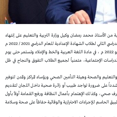
من الأستاذ محمد رمضان وكيل وزارة التربية والتعليم على إنتهاء
المديرية من إستعداداتها لإستقبال إمتحانات الفصل الدراسي الثاني لطلاب الشهادة الإعدادية للعام الدراسي 2021 / 2022 م
، والتي من المُقرر أن تنطلق غداً السبت الموافق 21 مايو 2022 م ، في مادة اللغة العربية والخط والإملاء وتستمر حتى يوم
2 م ، لتنتهي بمادة الدراسات الإجتماعية، متمنياً لجميع الطلاب التفوق والنجاح في ظل
والتعليم والصحة وهيئة التأمين الصحي ورؤساء المراكز والمدن لتوفير
مشدداً على ضرورة تواجد طبيب أو زائرة صحية داخل اللجان لتقديم
رف صحي، وكذلك الإهتمام بأعمال النظافة ورفع القمامة أولاً بأول
يق الحاسم للإجراءات الاحترازية والوقائية حفاظاً على صحة وسلامة