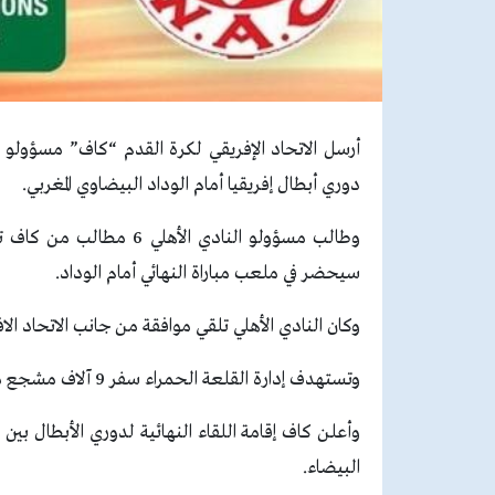
أرسل الاتحاد الإفريقي لكرة القدم “كاف” مسؤولو ال
دوري أبطال إفريقيا أمام الوداد البيضاوي المغربي.
سيحضر في ملعب مباراة النهائي أمام الوداد.
وكان النادي الأهلي تلقي موافقة من جانب الاتحاد الافريقي بحضور 13 ألف مشجع للقاء نها
وتستهدف إدارة القلعة الحمراء سفر 9 آلاف مشجع من القاهرة، بجانب حضور 4 آلاف من الجالية المصرية المقيمة بالمغرب.
البيضاء.