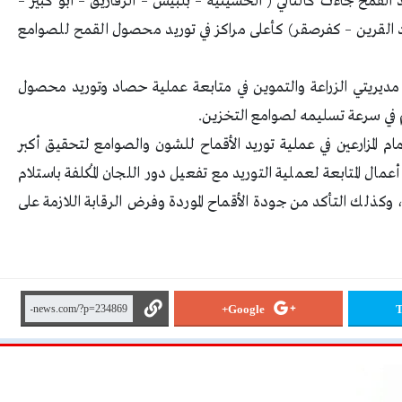
القمح جاءت كالتالي ( الحسينيه – بلبيس – الزقازيق – أبو كبير –
د القرين – كفرصقر) كأعلى مراكز في توريد محصول القمح للصوامع
مديريتي الزراعة والتموين في متابعة عملية حصاد وتوريد محصول
م في سرعة تسليمه لصوامع التخزين.
مام المزارعين في عملية توريد الأقماح للشون والصوامع لتحقيق أكبر
ال المتابعة لعملية التوريد مع تفعيل دور اللجان المُكلفة باستلام
وكذلك التأكد من جودة الأقماح الموردة وفرض الرقابة اللازمة على
Google+
T