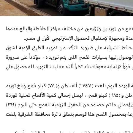
 من الموردين والمزارعين من مختلف مراكز المحافظة والبالغ عددها
 محافظ الشرقية على ضرورة التأكد من تمهيد الطرق المؤدية لشون
لوصول إليها بسيارات القمح الذى يتم توريده ، مؤكداً على ضرورة
 فوراً لازلة اية معوقات قد تطرأ أثناء عمليات التوريد للمحصول علي
أشار محافظ الشرقية أن إجمالي كمية الأقماح المحلية المورده اليوم بلغت (٢٧٤٥٢) ألف طن و( ٧٥) كيلو قمح وبلغ توريد
القمح من بداية الموسم وحتي الأمس ( ٤١٨٨١٥) ألف طن و (١٨٥ ) كيلو قمح ، ليصل إجمالي كمية الأقماح المحلية الموردة
حتى اليوم (٤٤٦٢٦٧) ألف طن (٢٦٠) كيلو قمح ، وأن إجمالي ما تم حصاده من الحقول الزراعية للقمح حتى اليوم (٣٤١)
ساحة المزروعة بمحصول القمح هذا الموسم بنطاق دائرة محافظة الشرقية بلغت