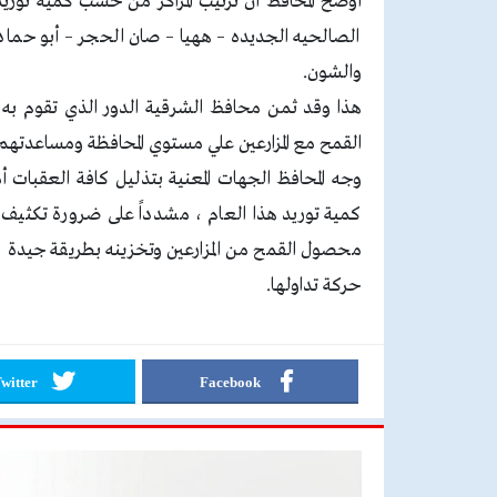
أوضح المحافظ أن ترتيب المراكز من حسب كمية توريد 
الصالحيه الجديده – ههيا – صان الحجر – أبو حما
والشون.
هذا وقد ثمن محافظ الشرقية الدور الذي تقوم به 
القمح مع المزارعين علي مستوي المحافظة ومساعدته
وجه المحافظ الجهات المعنية بتذليل كافة العقبات أ
كمية توريد هذا العام ، مشدداً على ضرورة تكثيف أعم
محصول القمح من المزارعين وتخزينه بطريقة جيدة ، 
حركة تداولها.
witter
Facebook