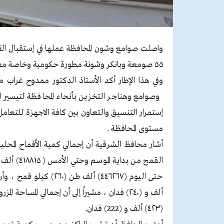
واصلت صوامع وشون المحافظة عملها في إستقبال القمح
٥٥ صومعة وبانكر وشونة مطورة حكومية وخاصة معدة ومجهزة لإستقبال المحصول الإستراتيجي الأول في مصر..
وفي هذا الإطار أكد الأستاذ الدكتور ممدوح غراب
وصوامع وهناجر التخزين بأنحاء المحافظة لتيسير ا
إستمرار التنسيق والتعاون بين كافة الاجهزة للتعامل
مستوى المحافظة .
ألف و (٢٤٠) فدان ، مشيراً إلى أن إجمالي الم
(٤٢٣) ألف و (222) فدان.