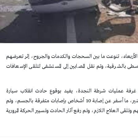
وم الأربعاء، تنوعت ما بين السحجات والكدمات والجروح، إثر تعرضهم
طى بالشرقية، وتم نقل المصابين إلى المستشفى لتلقى الإسعافات
 من غرفة عمليات شرطة النجدة، يفيد بوقوع حادث انقلاب سيارة
ميكروباص على الطريق الأوسطى المنير العبور نزلة المنير، ما أسفر عن إصابة 10 أشخاص بإصابات متفرقة بالجسم، وتم
 وتلقى العلاج اللازم، وتم رفع آثار الحادث وتسيير الحركة المرورية