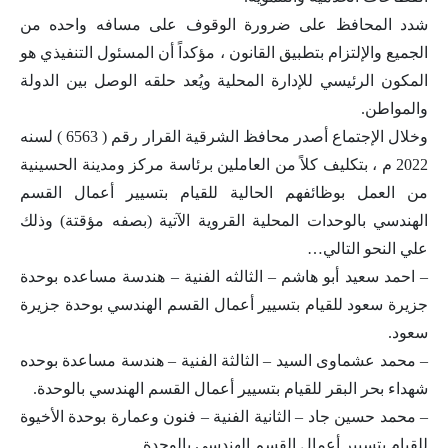
شدد المحافظ على ضرورة الوقوف على مسافه واحده من
الجميع والإلتزام بتطبيق القانون ، مؤكداً أن المسئول التنفيذي هو
المكون الرئيسي للإدارة المحلية ويُعد حلقه الوصل بين الدولة
والمواطن.
وخلال الإجتماع أصدر محافظ الشرقية القرار رقم ( 6563 ) لسنه
2022 م ، بتكليف كلاً من العاملين برئاسة مركز ومدينة الحسينية
من العمل بوظائفهم الحالية للقيام بتسيير أعمال القسم
الهندسي بالوحدات المحلية القروية الآتية (بصفه مؤقتة) وذلك
علي النحو التالي…
– احمد سعيد أبو هاشم – الثالثه الفنية – هندسة مساعده بوحدة
جزيرة سعود للقيام بتسيير أعمال القسم الهندسي بوحدة جزيرة
سعود.
– محمد عشماوى السيد – الثالثة الفنية – هندسة مساعدة بوحده
شهداء بحر البقر للقيام بتسيير أعمال القسم الهندسي بالوحدة.
– محمد حسين جاد – الثانية الفنية – فنون وعمارة بوحدة الأخيوة
للقيام بتسيير أعمال القسم الهندسي بالوحدة.