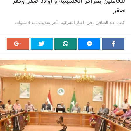
للعاملين بمراكز الحسينية و أولاد صقر وكفر
صقر
كتب
عبد الشافي
في
اخبار الشرقية
آخر تحديث
منذ 4 سنوات