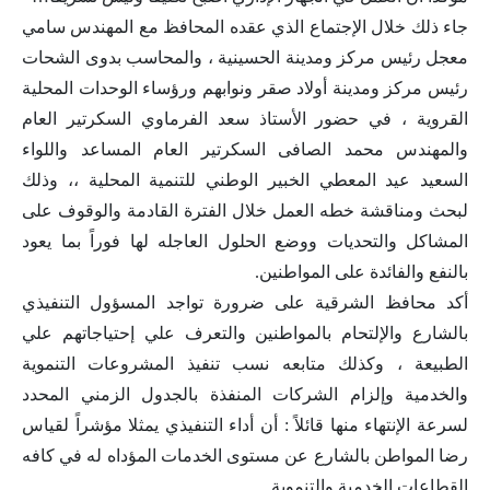
جاء ذلك خلال الإجتماع الذي عقده المحافظ مع المهندس سامي
معجل رئيس مركز ومدينة الحسينية ، والمحاسب بدوى الشحات
رئيس مركز ومدينة أولاد صقر ونوابهم ورؤساء الوحدات المحلية
القروية ، في حضور الأستاذ سعد الفرماوي السكرتير العام
والمهندس محمد الصافى السكرتير العام المساعد واللواء
السعيد عيد المعطي الخبير الوطني للتنمية المحلية ،، وذلك
لبحث ومناقشة خطه العمل خلال الفترة القادمة والوقوف على
المشاكل والتحديات ووضع الحلول العاجله لها فوراً بما يعود
بالنفع والفائدة على المواطنين.
أكد محافظ الشرقية على ضرورة تواجد المسؤول التنفيذي
بالشارع والإلتحام بالمواطنين والتعرف علي إحتياجاتهم علي
الطبيعة ، وكذلك متابعه نسب تنفيذ المشروعات التنموية
والخدمية وإلزام الشركات المنفذة بالجدول الزمني المحدد
لسرعة الإنتهاء منها قائلاً : أن أداء التنفيذي يمثلا مؤشراً لقياس
رضا المواطن بالشارع عن مستوى الخدمات المؤداه له في كافه
القطاعات الخدمية والتنموية.