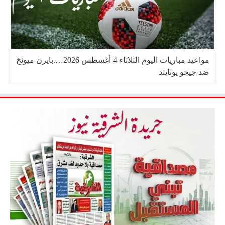
مواعيد مباريات اليوم الثلاثاء 4 أغسطس 2026….بايرن ميونخ
ضد جيجو يونايتد