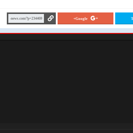
Google+
T