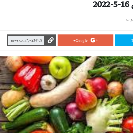
2
Google+
T